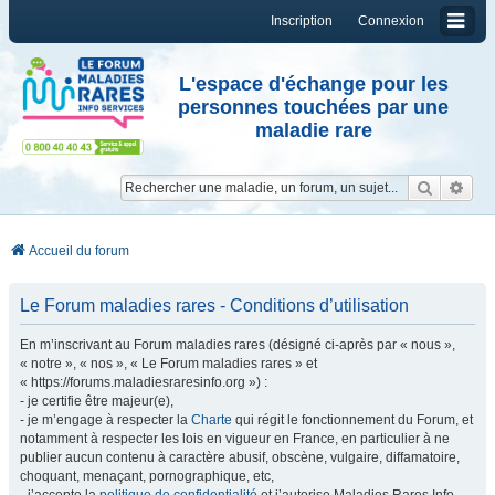
Inscription
Connexion
L'espace d'échange pour les
personnes touchées par une
maladie rare
Reche
Re
Accueil du forum
Le Forum maladies rares - Conditions d’utilisation
En m’inscrivant au Forum maladies rares (désigné ci-après par « nous »,
« notre », « nos », « Le Forum maladies rares » et
« https://forums.maladiesraresinfo.org ») :
- je certifie être majeur(e),
- je m’engage à respecter la
Charte
qui régit le fonctionnement du Forum, et
notamment à respecter les lois en vigueur en France, en particulier à ne
publier aucun contenu à caractère abusif, obscène, vulgaire, diffamatoire,
choquant, menaçant, pornographique, etc,