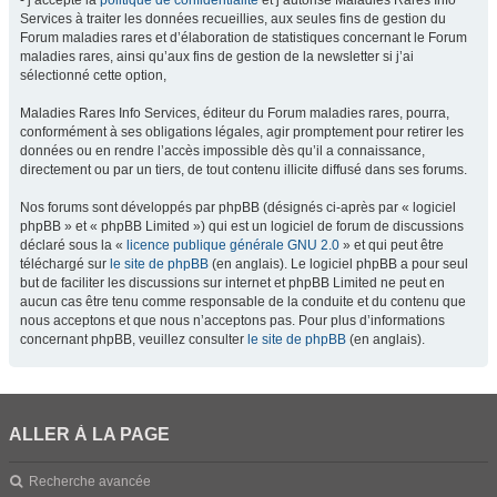
- j’accepte la
politique de confidentialité
et j’autorise Maladies Rares Info
Services à traiter les données recueillies, aux seules fins de gestion du
Forum maladies rares et d’élaboration de statistiques concernant le Forum
maladies rares, ainsi qu’aux fins de gestion de la newsletter si j’ai
sélectionné cette option,
Maladies Rares Info Services, éditeur du Forum maladies rares, pourra,
conformément à ses obligations légales, agir promptement pour retirer les
données ou en rendre l’accès impossible dès qu’il a connaissance,
directement ou par un tiers, de tout contenu illicite diffusé dans ses forums.
Nos forums sont développés par phpBB (désignés ci-après par « logiciel
phpBB » et « phpBB Limited ») qui est un logiciel de forum de discussions
déclaré sous la «
licence publique générale GNU 2.0
» et qui peut être
téléchargé sur
le site de phpBB
(en anglais). Le logiciel phpBB a pour seul
but de faciliter les discussions sur internet et phpBB Limited ne peut en
aucun cas être tenu comme responsable de la conduite et du contenu que
nous acceptons et que nous n’acceptons pas. Pour plus d’informations
concernant phpBB, veuillez consulter
le site de phpBB
(en anglais).
ALLER À LA PAGE
Recherche avancée