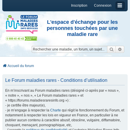
Inscription
Connexion
L'espace d'échange pour les
personnes touchées par une
maladie rare
Reche
Re
Accueil du forum
Le Forum maladies rares - Conditions d’utilisation
En m’inscrivant au Forum maladies rares (désigné ci-après par « nous »,
« notre », « nos », « Le Forum maladies rares » et
« https://forums.maladiesraresinfo.org ») :
- je certifie être majeur(e),
- je m’engage à respecter la
Charte
qui régit le fonctionnement du Forum, et
notamment à respecter les lois en vigueur en France, en particulier à ne
publier aucun contenu à caractère abusif, obscène, vulgaire, diffamatoire,
choquant, menaçant, pornographique, etc,