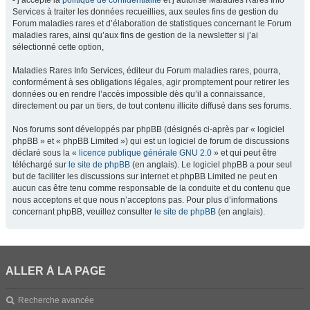
- j’accepte la
politique de confidentialité
et j’autorise Maladies Rares Info
Services à traiter les données recueillies, aux seules fins de gestion du
Forum maladies rares et d’élaboration de statistiques concernant le Forum
maladies rares, ainsi qu’aux fins de gestion de la newsletter si j’ai
sélectionné cette option,
Maladies Rares Info Services, éditeur du Forum maladies rares, pourra,
conformément à ses obligations légales, agir promptement pour retirer les
données ou en rendre l’accès impossible dès qu’il a connaissance,
directement ou par un tiers, de tout contenu illicite diffusé dans ses forums.
Nos forums sont développés par phpBB (désignés ci-après par « logiciel
phpBB » et « phpBB Limited ») qui est un logiciel de forum de discussions
déclaré sous la «
licence publique générale GNU 2.0
» et qui peut être
téléchargé sur
le site de phpBB
(en anglais). Le logiciel phpBB a pour seul
but de faciliter les discussions sur internet et phpBB Limited ne peut en
aucun cas être tenu comme responsable de la conduite et du contenu que
nous acceptons et que nous n’acceptons pas. Pour plus d’informations
concernant phpBB, veuillez consulter
le site de phpBB
(en anglais).
ALLER À LA PAGE
Recherche avancée