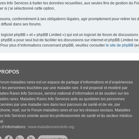
res Info Services à traiter les données recueillies, aux seules fins de gestion du F
 si j’ai sélectionné cette option,
pourra, conformément à ses obligations légales, agir promptement pour retirer les 
e diffusé dans ses forums.
ogiciel phpBB » et « phpBB Limited ») qui est un logiciel de forum de discussions
el phpBB a pour seul but de faciliter les discussions sur internet et phpBB Limited
Pour plus d’informations concernant phpBB, veuillez consulter
le site de phpBB
(en
PROPOS
Forum maladies rares est un espace de partage d’informations et d’expériences
r les personnes touchées par une maladie rare. Il est proposé et modéré par
dies Rares Info Services, service national d’information et de soutien sur les
adies rares. Maladies Rares Info Services aide au quotidien les personnes
cernées par une maladie rare dans leur parcours de santé et de vie, par
éphone, mail, sur le Forum maladies rares et sur les réseaux sociaux. Maladies
es Info Services oriente aussi les professionnels de santé et du secteur médico-
al.
 d’informations :
www.maladiesraresinfo.org