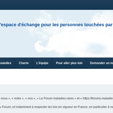
'espace d'échange pour les personnes touchées par
maladies
Charte
L'équipe
Pour aller plus loin
Demander un n
n
ous », « notre », « nos », « Le Forum maladies rares » et « https://forums.maladies
u Forum, et notamment à respecter les lois en vigueur en France, en particulier à n