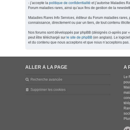
- j’accepte la
politique de confidentialité
et j’autorise Maladies Ra
Forum maladies rares, ainsi qu’aux fins de gestion de la newsletter
Maladies Rares Info Services, éditeur du Forum maladies rares, 
connaissance, directement ou par un tiers, de tout contenu illicit
Nos forums sont développés par phpBB (désignés ci-après par « l
peut être téléchargé sur
le site de phpBB
(en anglais). Le logici
et du contenu que nous acceptons et que nous n’acceptons pas. 
ALLER À LA PAGE
A 
Le 
Recherche avancée
pou
Mala
Supprimer les cookies
mal
con
tél
Rar
soci
Plus