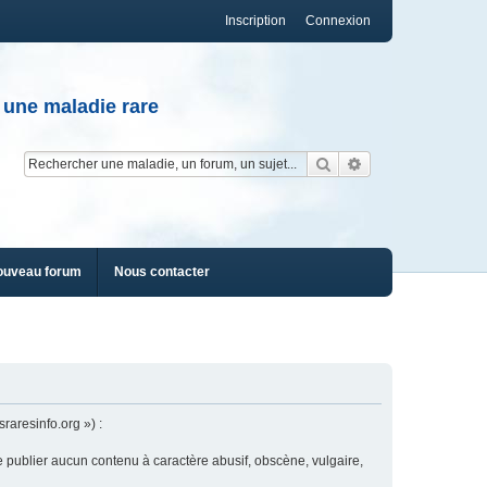
Inscription
Connexion
 une maladie rare
Rechercher
Recherche av
ouveau forum
Nous contacter
raresinfo.org ») :
e publier aucun contenu à caractère abusif, obscène, vulgaire,