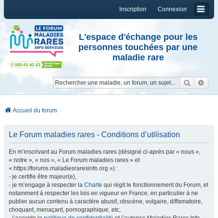
Inscription
Connexion
L'espace d'échange pour les
personnes touchées par une
maladie rare
Reche
Re
Accueil du forum
Le Forum maladies rares - Conditions d’utilisation
En m’inscrivant au Forum maladies rares (désigné ci-après par « nous »,
« notre », « nos », « Le Forum maladies rares » et
« https://forums.maladiesraresinfo.org ») :
- je certifie être majeur(e),
- je m’engage à respecter la
Charte
qui régit le fonctionnement du Forum, et
notamment à respecter les lois en vigueur en France, en particulier à ne
publier aucun contenu à caractère abusif, obscène, vulgaire, diffamatoire,
choquant, menaçant, pornographique, etc,