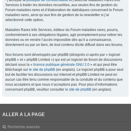
- j’accepte la
politique de confidentialité
et j’autorise Maladies Rares Info
Services à traiter les données recueillies, aux seules fins de gestion du
Forum maladies rares et d’élaboration de statistiques concernant le Forum
maladies rares, ainsi qu’aux fins de gestion de la newsletter si j’ai
sélectionné cette option,
Maladies Rares Info Services, éditeur du Forum maladies rares, pourra,
conformément à ses obligations légales, agir promptement pour retirer les
données ou en rendre l’accès impossible dès qu’il a connaissance,
directement ou par un tiers, de tout contenu illicite diffusé dans ses forums.
Nos forums sont développés par phpBB (désignés ci-après par « logiciel
phpBB » et « phpBB Limited ») qui est un logiciel de forum de discussions
déclaré sous la «
licence publique générale GNU 2.0
» et qui peut être
téléchargé sur
le site de phpBB
(en anglais). Le logiciel phpBB a pour seul
but de faciliter les discussions sur internet et phpBB Limited ne peut en
aucun cas être tenu comme responsable de la conduite et du contenu que
nous acceptons et que nous n’acceptons pas. Pour plus d’informations
concernant phpBB, veuillez consulter
le site de phpBB
(en anglais).
ALLER À LA PAGE
Recherche avancée