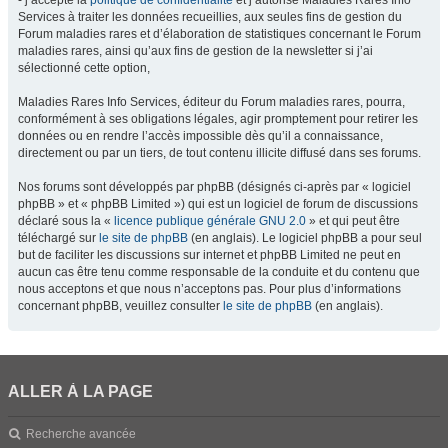
- j’accepte la
politique de confidentialité
et j’autorise Maladies Rares Info
Services à traiter les données recueillies, aux seules fins de gestion du
Forum maladies rares et d’élaboration de statistiques concernant le Forum
maladies rares, ainsi qu’aux fins de gestion de la newsletter si j’ai
sélectionné cette option,
Maladies Rares Info Services, éditeur du Forum maladies rares, pourra,
conformément à ses obligations légales, agir promptement pour retirer les
données ou en rendre l’accès impossible dès qu’il a connaissance,
directement ou par un tiers, de tout contenu illicite diffusé dans ses forums.
Nos forums sont développés par phpBB (désignés ci-après par « logiciel
phpBB » et « phpBB Limited ») qui est un logiciel de forum de discussions
déclaré sous la «
licence publique générale GNU 2.0
» et qui peut être
téléchargé sur
le site de phpBB
(en anglais). Le logiciel phpBB a pour seul
but de faciliter les discussions sur internet et phpBB Limited ne peut en
aucun cas être tenu comme responsable de la conduite et du contenu que
nous acceptons et que nous n’acceptons pas. Pour plus d’informations
concernant phpBB, veuillez consulter
le site de phpBB
(en anglais).
ALLER À LA PAGE
Recherche avancée