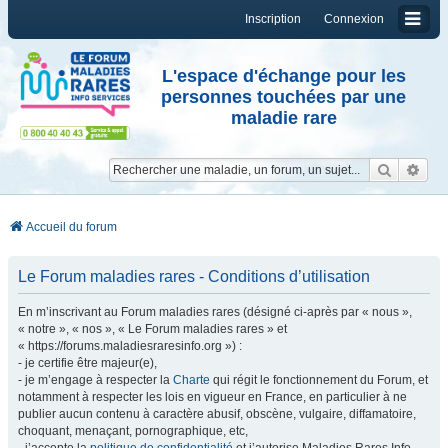
Inscription
Connexion
L'espace d'échange pour les
personnes touchées par une
maladie rare
Reche
Re
Accueil du forum
Le Forum maladies rares - Conditions d’utilisation
En m’inscrivant au Forum maladies rares (désigné ci-après par « nous »,
« notre », « nos », « Le Forum maladies rares » et
« https://forums.maladiesraresinfo.org ») :
- je certifie être majeur(e),
- je m’engage à respecter la
Charte
qui régit le fonctionnement du Forum, et
notamment à respecter les lois en vigueur en France, en particulier à ne
publier aucun contenu à caractère abusif, obscène, vulgaire, diffamatoire,
choquant, menaçant, pornographique, etc,