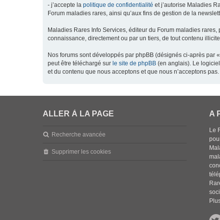
- j’accepte la
politique de confidentialité
et j’autorise Maladies Ra
Forum maladies rares, ainsi qu’aux fins de gestion de la newsletter
Maladies Rares Info Services, éditeur du Forum maladies rares, 
connaissance, directement ou par un tiers, de tout contenu illicit
Nos forums sont développés par phpBB (désignés ci-après par « l
peut être téléchargé sur
le site de phpBB
(en anglais). Le logici
et du contenu que nous acceptons et que nous n’acceptons pas. 
ALLER À LA PAGE
A 
Le 
Recherche avancée
pou
Mala
Supprimer les cookies
mal
con
tél
Rar
soci
Plus