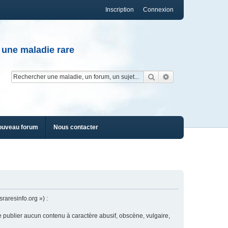
Inscription
Connexion
 une maladie rare
Rechercher
Recherche av
ouveau forum
Nous contacter
raresinfo.org ») :
e publier aucun contenu à caractère abusif, obscène, vulgaire,