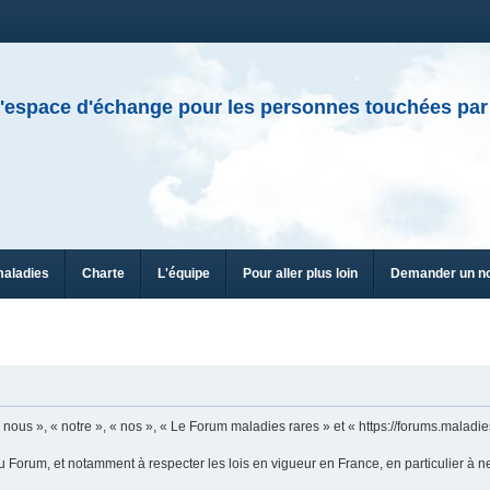
'espace d'échange pour les personnes touchées par
maladies
Charte
L'équipe
Pour aller plus loin
Demander un n
n
ous », « notre », « nos », « Le Forum maladies rares » et « https://forums.maladies
u Forum, et notamment à respecter les lois en vigueur en France, en particulier à n