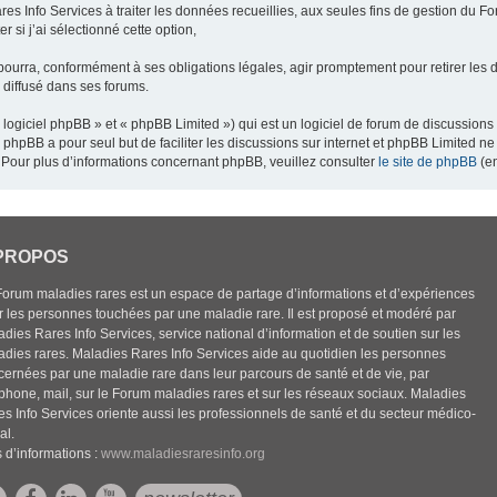
res Info Services à traiter les données recueillies, aux seules fins de gestion du F
 si j’ai sélectionné cette option,
pourra, conformément à ses obligations légales, agir promptement pour retirer les 
e diffusé dans ses forums.
ogiciel phpBB » et « phpBB Limited ») qui est un logiciel de forum de discussions
el phpBB a pour seul but de faciliter les discussions sur internet et phpBB Limited
Pour plus d’informations concernant phpBB, veuillez consulter
le site de phpBB
(en
PROPOS
Forum maladies rares est un espace de partage d’informations et d’expériences
r les personnes touchées par une maladie rare. Il est proposé et modéré par
dies Rares Info Services, service national d’information et de soutien sur les
adies rares. Maladies Rares Info Services aide au quotidien les personnes
cernées par une maladie rare dans leur parcours de santé et de vie, par
éphone, mail, sur le Forum maladies rares et sur les réseaux sociaux. Maladies
es Info Services oriente aussi les professionnels de santé et du secteur médico-
al.
 d’informations :
www.maladiesraresinfo.org