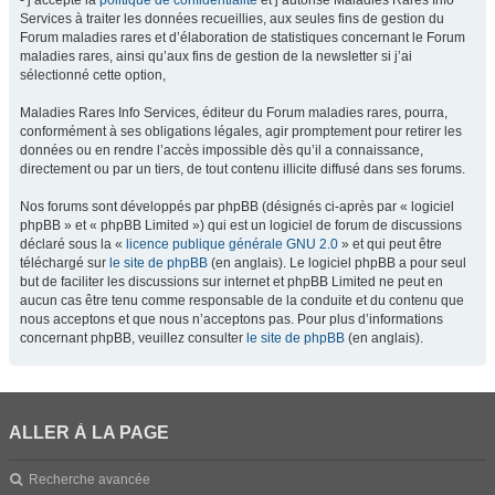
- j’accepte la
politique de confidentialité
et j’autorise Maladies Rares Info
Services à traiter les données recueillies, aux seules fins de gestion du
Forum maladies rares et d’élaboration de statistiques concernant le Forum
maladies rares, ainsi qu’aux fins de gestion de la newsletter si j’ai
sélectionné cette option,
Maladies Rares Info Services, éditeur du Forum maladies rares, pourra,
conformément à ses obligations légales, agir promptement pour retirer les
données ou en rendre l’accès impossible dès qu’il a connaissance,
directement ou par un tiers, de tout contenu illicite diffusé dans ses forums.
Nos forums sont développés par phpBB (désignés ci-après par « logiciel
phpBB » et « phpBB Limited ») qui est un logiciel de forum de discussions
déclaré sous la «
licence publique générale GNU 2.0
» et qui peut être
téléchargé sur
le site de phpBB
(en anglais). Le logiciel phpBB a pour seul
but de faciliter les discussions sur internet et phpBB Limited ne peut en
aucun cas être tenu comme responsable de la conduite et du contenu que
nous acceptons et que nous n’acceptons pas. Pour plus d’informations
concernant phpBB, veuillez consulter
le site de phpBB
(en anglais).
ALLER À LA PAGE
Recherche avancée