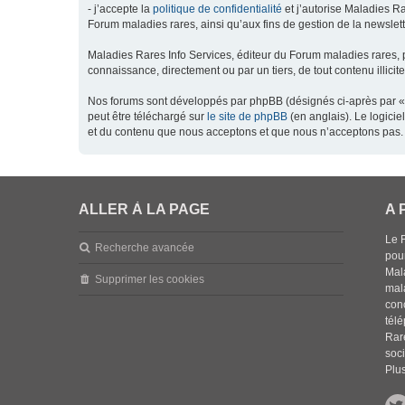
- j’accepte la
politique de confidentialité
et j’autorise Maladies Ra
Forum maladies rares, ainsi qu’aux fins de gestion de la newsletter
Maladies Rares Info Services, éditeur du Forum maladies rares, 
connaissance, directement ou par un tiers, de tout contenu illicit
Nos forums sont développés par phpBB (désignés ci-après par « l
peut être téléchargé sur
le site de phpBB
(en anglais). Le logici
et du contenu que nous acceptons et que nous n’acceptons pas. 
ALLER À LA PAGE
A 
Le 
Recherche avancée
pou
Mala
Supprimer les cookies
mal
con
tél
Rar
soci
Plus