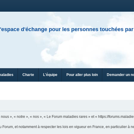
'espace d'échange pour les personnes touchées par
maladies
Charte
L'équipe
Pour aller plus loin
Demander un n
n
ous », « notre », « nos », « Le Forum maladies rares » et « https://forums.maladies
u Forum, et notamment à respecter les lois en vigueur en France, en particulier à n