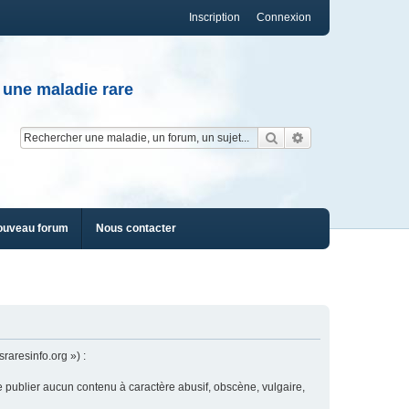
Inscription
Connexion
 une maladie rare
Rechercher
Recherche av
ouveau forum
Nous contacter
raresinfo.org ») :
e publier aucun contenu à caractère abusif, obscène, vulgaire,