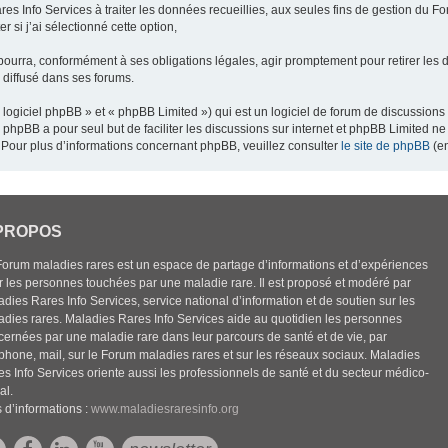
res Info Services à traiter les données recueillies, aux seules fins de gestion du F
 si j’ai sélectionné cette option,
pourra, conformément à ses obligations légales, agir promptement pour retirer les 
e diffusé dans ses forums.
ogiciel phpBB » et « phpBB Limited ») qui est un logiciel de forum de discussions
el phpBB a pour seul but de faciliter les discussions sur internet et phpBB Limited
Pour plus d’informations concernant phpBB, veuillez consulter
le site de phpBB
(en
PROPOS
Forum maladies rares est un espace de partage d’informations et d’expériences
r les personnes touchées par une maladie rare. Il est proposé et modéré par
dies Rares Info Services, service national d’information et de soutien sur les
adies rares. Maladies Rares Info Services aide au quotidien les personnes
cernées par une maladie rare dans leur parcours de santé et de vie, par
éphone, mail, sur le Forum maladies rares et sur les réseaux sociaux. Maladies
es Info Services oriente aussi les professionnels de santé et du secteur médico-
al.
 d’informations :
www.maladiesraresinfo.org