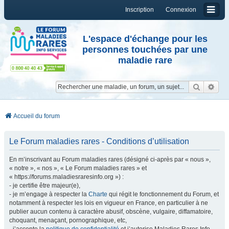
Inscription
Connexion
L'espace d'échange pour les
personnes touchées par une
maladie rare
Reche
Re
Accueil du forum
Le Forum maladies rares - Conditions d’utilisation
En m’inscrivant au Forum maladies rares (désigné ci-après par « nous »,
« notre », « nos », « Le Forum maladies rares » et
« https://forums.maladiesraresinfo.org ») :
- je certifie être majeur(e),
- je m’engage à respecter la
Charte
qui régit le fonctionnement du Forum, et
notamment à respecter les lois en vigueur en France, en particulier à ne
publier aucun contenu à caractère abusif, obscène, vulgaire, diffamatoire,
choquant, menaçant, pornographique, etc,