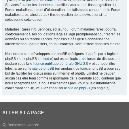
- j’accepte la
politique de confidentialité
et j’autorise Maladies Rares Info
Services à traiter les données recueillies, aux seules fins de gestion du
Forum maladies rares et d’élaboration de statistiques concernant le Forum
maladies rares, ainsi qu’aux fins de gestion de la newsletter si j’ai
sélectionné cette option,
Maladies Rares Info Services, éditeur du Forum maladies rares, pourra,
conformément à ses obligations légales, agir promptement pour retirer les
données ou en rendre l’accès impossible dès qu’il a connaissance,
directement ou par un tiers, de tout contenu illicite diffusé dans ses forums.
Nos forums sont développés par phpBB (désignés ci-après par « logiciel
phpBB » et « phpBB Limited ») qui est un logiciel de forum de discussions
déclaré sous la «
licence publique générale GNU 2.0
» et qui peut être
téléchargé sur
le site de phpBB
(en anglais). Le logiciel phpBB a pour seul
but de faciliter les discussions sur internet et phpBB Limited ne peut en
aucun cas être tenu comme responsable de la conduite et du contenu que
nous acceptons et que nous n’acceptons pas. Pour plus d’informations
concernant phpBB, veuillez consulter
le site de phpBB
(en anglais).
ALLER À LA PAGE
Recherche avancée