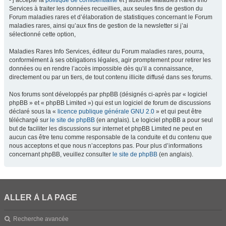
- j’accepte la
politique de confidentialité
et j’autorise Maladies Rares Info
Services à traiter les données recueillies, aux seules fins de gestion du
Forum maladies rares et d’élaboration de statistiques concernant le Forum
maladies rares, ainsi qu’aux fins de gestion de la newsletter si j’ai
sélectionné cette option,
Maladies Rares Info Services, éditeur du Forum maladies rares, pourra,
conformément à ses obligations légales, agir promptement pour retirer les
données ou en rendre l’accès impossible dès qu’il a connaissance,
directement ou par un tiers, de tout contenu illicite diffusé dans ses forums.
Nos forums sont développés par phpBB (désignés ci-après par « logiciel
phpBB » et « phpBB Limited ») qui est un logiciel de forum de discussions
déclaré sous la «
licence publique générale GNU 2.0
» et qui peut être
téléchargé sur
le site de phpBB
(en anglais). Le logiciel phpBB a pour seul
but de faciliter les discussions sur internet et phpBB Limited ne peut en
aucun cas être tenu comme responsable de la conduite et du contenu que
nous acceptons et que nous n’acceptons pas. Pour plus d’informations
concernant phpBB, veuillez consulter
le site de phpBB
(en anglais).
ALLER À LA PAGE
Recherche avancée