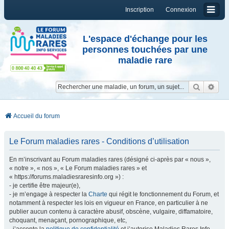
Inscription
Connexion
L'espace d'échange pour les
personnes touchées par une
maladie rare
Reche
Re
Accueil du forum
Le Forum maladies rares - Conditions d’utilisation
En m’inscrivant au Forum maladies rares (désigné ci-après par « nous »,
« notre », « nos », « Le Forum maladies rares » et
« https://forums.maladiesraresinfo.org ») :
- je certifie être majeur(e),
- je m’engage à respecter la
Charte
qui régit le fonctionnement du Forum, et
notamment à respecter les lois en vigueur en France, en particulier à ne
publier aucun contenu à caractère abusif, obscène, vulgaire, diffamatoire,
choquant, menaçant, pornographique, etc,