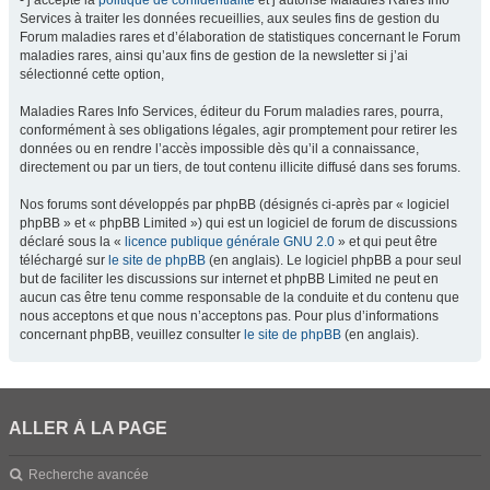
- j’accepte la
politique de confidentialité
et j’autorise Maladies Rares Info
Services à traiter les données recueillies, aux seules fins de gestion du
Forum maladies rares et d’élaboration de statistiques concernant le Forum
maladies rares, ainsi qu’aux fins de gestion de la newsletter si j’ai
sélectionné cette option,
Maladies Rares Info Services, éditeur du Forum maladies rares, pourra,
conformément à ses obligations légales, agir promptement pour retirer les
données ou en rendre l’accès impossible dès qu’il a connaissance,
directement ou par un tiers, de tout contenu illicite diffusé dans ses forums.
Nos forums sont développés par phpBB (désignés ci-après par « logiciel
phpBB » et « phpBB Limited ») qui est un logiciel de forum de discussions
déclaré sous la «
licence publique générale GNU 2.0
» et qui peut être
téléchargé sur
le site de phpBB
(en anglais). Le logiciel phpBB a pour seul
but de faciliter les discussions sur internet et phpBB Limited ne peut en
aucun cas être tenu comme responsable de la conduite et du contenu que
nous acceptons et que nous n’acceptons pas. Pour plus d’informations
concernant phpBB, veuillez consulter
le site de phpBB
(en anglais).
ALLER À LA PAGE
Recherche avancée