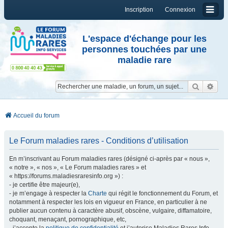
Inscription
Connexion
L'espace d'échange pour les
personnes touchées par une
maladie rare
Reche
Re
Accueil du forum
Le Forum maladies rares - Conditions d’utilisation
En m’inscrivant au Forum maladies rares (désigné ci-après par « nous »,
« notre », « nos », « Le Forum maladies rares » et
« https://forums.maladiesraresinfo.org ») :
- je certifie être majeur(e),
- je m’engage à respecter la
Charte
qui régit le fonctionnement du Forum, et
notamment à respecter les lois en vigueur en France, en particulier à ne
publier aucun contenu à caractère abusif, obscène, vulgaire, diffamatoire,
choquant, menaçant, pornographique, etc,