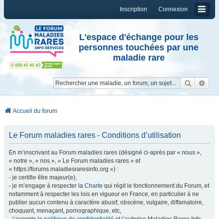
Inscription
Connexion
L'espace d'échange pour les
personnes touchées par une
maladie rare
Reche
Re
Accueil du forum
Le Forum maladies rares - Conditions d’utilisation
En m’inscrivant au Forum maladies rares (désigné ci-après par « nous »,
« notre », « nos », « Le Forum maladies rares » et
« https://forums.maladiesraresinfo.org ») :
- je certifie être majeur(e),
- je m’engage à respecter la
Charte
qui régit le fonctionnement du Forum, et
notamment à respecter les lois en vigueur en France, en particulier à ne
publier aucun contenu à caractère abusif, obscène, vulgaire, diffamatoire,
choquant, menaçant, pornographique, etc,