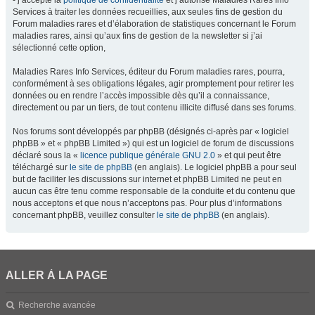
- j’accepte la
politique de confidentialité
et j’autorise Maladies Rares Info
Services à traiter les données recueillies, aux seules fins de gestion du
Forum maladies rares et d’élaboration de statistiques concernant le Forum
maladies rares, ainsi qu’aux fins de gestion de la newsletter si j’ai
sélectionné cette option,
Maladies Rares Info Services, éditeur du Forum maladies rares, pourra,
conformément à ses obligations légales, agir promptement pour retirer les
données ou en rendre l’accès impossible dès qu’il a connaissance,
directement ou par un tiers, de tout contenu illicite diffusé dans ses forums.
Nos forums sont développés par phpBB (désignés ci-après par « logiciel
phpBB » et « phpBB Limited ») qui est un logiciel de forum de discussions
déclaré sous la «
licence publique générale GNU 2.0
» et qui peut être
téléchargé sur
le site de phpBB
(en anglais). Le logiciel phpBB a pour seul
but de faciliter les discussions sur internet et phpBB Limited ne peut en
aucun cas être tenu comme responsable de la conduite et du contenu que
nous acceptons et que nous n’acceptons pas. Pour plus d’informations
concernant phpBB, veuillez consulter
le site de phpBB
(en anglais).
ALLER À LA PAGE
Recherche avancée