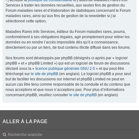
- j’accepte la
politique de confidentialité
et j’autorise Maladies Rares Info
Services à traiter les données recueillies, aux seules fins de gestion du
Forum maladies rares et d’élaboration de statistiques concernant le Forum
maladies rares, ainsi qu’aux fins de gestion de la newsletter si j’ai
sélectionné cette option,
Maladies Rares Info Services, éditeur du Forum maladies rares, pourra,
conformément à ses obligations légales, agir promptement pour retirer les
données ou en rendre l’accès impossible dès qu’il a connaissance,
directement ou par un tiers, de tout contenu illicite diffusé dans ses forums.
Nos forums sont développés par phpBB (désignés ci-après par « logiciel
phpBB » et « phpBB Limited ») qui est un logiciel de forum de discussions
déclaré sous la «
licence publique générale GNU 2.0
» et qui peut être
téléchargé sur
le site de phpBB
(en anglais). Le logiciel phpBB a pour seul
but de faciliter les discussions sur internet et phpBB Limited ne peut en
aucun cas être tenu comme responsable de la conduite et du contenu que
nous acceptons et que nous n’acceptons pas. Pour plus d’informations
concernant phpBB, veuillez consulter
le site de phpBB
(en anglais).
ALLER À LA PAGE
Recherche avancée