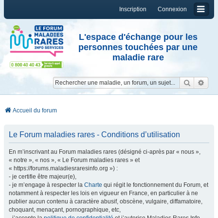
Inscription
Connexion
L'espace d'échange pour les
personnes touchées par une
maladie rare
Reche
Re
Accueil du forum
Le Forum maladies rares - Conditions d’utilisation
En m’inscrivant au Forum maladies rares (désigné ci-après par « nous »,
« notre », « nos », « Le Forum maladies rares » et
« https://forums.maladiesraresinfo.org ») :
- je certifie être majeur(e),
- je m’engage à respecter la
Charte
qui régit le fonctionnement du Forum, et
notamment à respecter les lois en vigueur en France, en particulier à ne
publier aucun contenu à caractère abusif, obscène, vulgaire, diffamatoire,
choquant, menaçant, pornographique, etc,