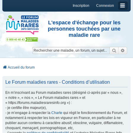
Inscription
Connexion
L'espace d'échange pour les
personnes touchées par une
maladie rare
Reche
Re
Accueil du forum
Le Forum maladies rares - Conditions d’utilisation
En m’inscrivant au Forum maladies rares (désigné ci-après par « nous »,
« notre », « nos », « Le Forum maladies rares » et
« https://forums.maladiesraresinfo.org ») :
- je certifie être majeur(e),
- je m’engage à respecter la
Charte
qui régit le fonctionnement du Forum, et
notamment à respecter les lois en vigueur en France, en particulier à ne
publier aucun contenu à caractère abusif, obscène, vulgaire, diffamatoire,
choquant, menaçant, pornographique, etc,