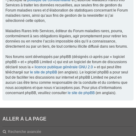
- j’accepte la
politique de confidentialité
et j’autorise Maladies Rares Info
Services à traiter les données recueillies, aux seules fins de gestion du
Forum maladies rares et d’élaboration de statistiques concernant le Forum
maladies rares, ainsi qu’aux fins de gestion de la newsletter si j’ai
sélectionné cette option,
Maladies Rares Info Services, éditeur du Forum maladies rares, pourra,
conformément à ses obligations légales, agir promptement pour retirer les
données ou en rendre l’accès impossible dès qu’il a connaissance,
directement ou par un tiers, de tout contenu illicite diffusé dans ses forums.
Nos forums sont développés par phpBB (désignés ci-après par « logiciel
phpBB » et « phpBB Limited ») qui est un logiciel de forum de discussions
déclaré sous la «
licence publique générale GNU 2.0
» et qui peut être
téléchargé sur
le site de phpBB
(en anglais). Le logiciel phpBB a pour seul
but de faciliter les discussions sur internet et phpBB Limited ne peut en
aucun cas être tenu comme responsable de la conduite et du contenu que
nous acceptons et que nous n’acceptons pas. Pour plus d’informations
concernant phpBB, veuillez consulter
le site de phpBB
(en anglais).
ALLER À LA PAGE
Recherche avancée