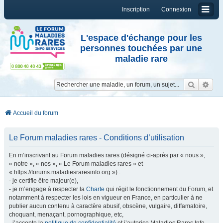
Inscription
Connexion
L'espace d'échange pour les
personnes touchées par une
maladie rare
Reche
Re
Accueil du forum
Le Forum maladies rares - Conditions d’utilisation
En m’inscrivant au Forum maladies rares (désigné ci-après par « nous »,
« notre », « nos », « Le Forum maladies rares » et
« https://forums.maladiesraresinfo.org ») :
- je certifie être majeur(e),
- je m’engage à respecter la
Charte
qui régit le fonctionnement du Forum, et
notamment à respecter les lois en vigueur en France, en particulier à ne
publier aucun contenu à caractère abusif, obscène, vulgaire, diffamatoire,
choquant, menaçant, pornographique, etc,