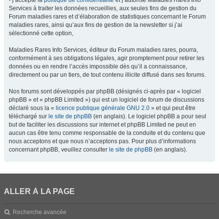
- j’accepte la
politique de confidentialité
et j’autorise Maladies Rares Info
Services à traiter les données recueillies, aux seules fins de gestion du
Forum maladies rares et d’élaboration de statistiques concernant le Forum
maladies rares, ainsi qu’aux fins de gestion de la newsletter si j’ai
sélectionné cette option,
Maladies Rares Info Services, éditeur du Forum maladies rares, pourra,
conformément à ses obligations légales, agir promptement pour retirer les
données ou en rendre l’accès impossible dès qu’il a connaissance,
directement ou par un tiers, de tout contenu illicite diffusé dans ses forums.
Nos forums sont développés par phpBB (désignés ci-après par « logiciel
phpBB » et « phpBB Limited ») qui est un logiciel de forum de discussions
déclaré sous la «
licence publique générale GNU 2.0
» et qui peut être
téléchargé sur
le site de phpBB
(en anglais). Le logiciel phpBB a pour seul
but de faciliter les discussions sur internet et phpBB Limited ne peut en
aucun cas être tenu comme responsable de la conduite et du contenu que
nous acceptons et que nous n’acceptons pas. Pour plus d’informations
concernant phpBB, veuillez consulter
le site de phpBB
(en anglais).
ALLER À LA PAGE
Recherche avancée