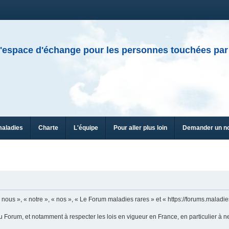
'espace d'échange pour les personnes touchées par
maladies
Charte
L'équipe
Pour aller plus loin
Demander un n
n
ous », « notre », « nos », « Le Forum maladies rares » et « https://forums.maladies
u Forum, et notamment à respecter les lois en vigueur en France, en particulier à n