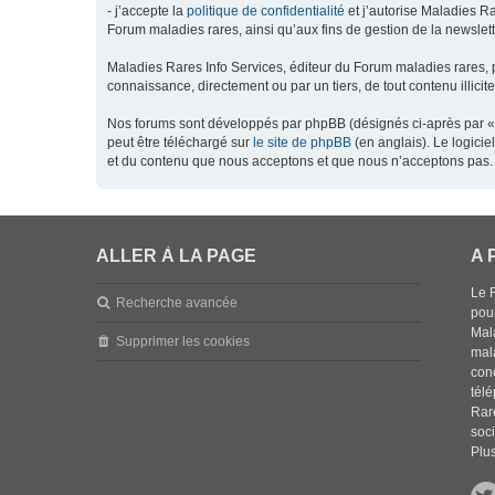
- j’accepte la
politique de confidentialité
et j’autorise Maladies Ra
Forum maladies rares, ainsi qu’aux fins de gestion de la newsletter
Maladies Rares Info Services, éditeur du Forum maladies rares, 
connaissance, directement ou par un tiers, de tout contenu illicit
Nos forums sont développés par phpBB (désignés ci-après par « l
peut être téléchargé sur
le site de phpBB
(en anglais). Le logici
et du contenu que nous acceptons et que nous n’acceptons pas. 
ALLER À LA PAGE
A 
Le 
Recherche avancée
pou
Mala
Supprimer les cookies
mal
con
tél
Rar
soci
Plus