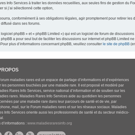
res Info Services à traiter les données recueillies, aux seules fins de gestion du F
 si j’ai sélectionné cette option,
pourra, conformément à ses obligations légales, agir promptement pour retirer les 
e diffusé dans ses forums.
ogiciel phpBB » et « phpBB Limited ») qui est un logiciel de forum de discussions
el phpBB a pour seul but de faciliter les discussions sur internet et phpBB Limited
Pour plus d’informations concernant phpBB, veuillez consulter
le site de phpBB
(en
PROPOS
Forum maladies rares est un espace de partage d’informations et d’expériences
r les personnes touchées par une maladie rare. Il est proposé et modéré par
dies Rares Info Services, service national d’information et de soutien sur les
adies rares. Maladies Rares Info Services aide au quotidien les personnes
cernées par une maladie rare dans leur parcours de santé et de vie, par
éphone, mail, sur le Forum maladies rares et sur les réseaux sociaux. Maladies
es Info Services oriente aussi les professionnels de santé et du secteur médico-
al.
 d’informations :
www.maladiesraresinfo.org