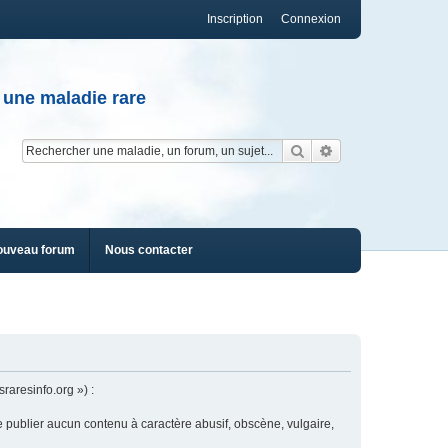
Inscription
Connexion
 une maladie rare
Rechercher
Recherche av
ouveau forum
Nous contacter
raresinfo.org ») :
e publier aucun contenu à caractère abusif, obscène, vulgaire,