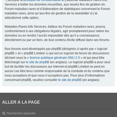
- j’accepte la
politique de confidentialité
et j’autorise Maladies Rares Info
Services à traiter les données recueillies, aux seules fins de gestion du
Forum maladies rares et d’élaboration de statistiques concernant le Forum
maladies rares, ainsi qu’aux fins de gestion de la newsletter si j’ai
sélectionné cette option,
Maladies Rares Info Services, éditeur du Forum maladies rares, pourra,
conformément à ses obligations légales, agir promptement pour retirer les
données ou en rendre l’accès impossible dès qu’il a connaissance,
directement ou par un tiers, de tout contenu illicite diffusé dans ses forums.
Nos forums sont développés par phpBB (désignés ci-après par « logiciel
phpBB » et « phpBB Limited ») qui est un logiciel de forum de discussions
déclaré sous la «
licence publique générale GNU 2.0
» et qui peut être
téléchargé sur
le site de phpBB
(en anglais). Le logiciel phpBB a pour seul
but de faciliter les discussions sur internet et phpBB Limited ne peut en
aucun cas être tenu comme responsable de la conduite et du contenu que
nous acceptons et que nous n’acceptons pas. Pour plus d’informations
concernant phpBB, veuillez consulter
le site de phpBB
(en anglais).
ALLER À LA PAGE
Recherche avancée