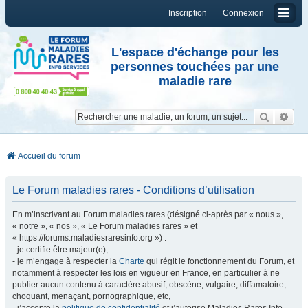
Inscription
Connexion
L'espace d'échange pour les
personnes touchées par une
maladie rare
Reche
Re
Accueil du forum
Le Forum maladies rares - Conditions d’utilisation
En m’inscrivant au Forum maladies rares (désigné ci-après par « nous »,
« notre », « nos », « Le Forum maladies rares » et
« https://forums.maladiesraresinfo.org ») :
- je certifie être majeur(e),
- je m’engage à respecter la
Charte
qui régit le fonctionnement du Forum, et
notamment à respecter les lois en vigueur en France, en particulier à ne
publier aucun contenu à caractère abusif, obscène, vulgaire, diffamatoire,
choquant, menaçant, pornographique, etc,