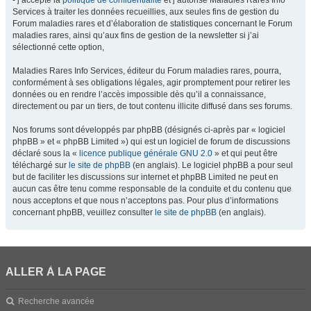
- j’accepte la
politique de confidentialité
et j’autorise Maladies Rares Info
Services à traiter les données recueillies, aux seules fins de gestion du
Forum maladies rares et d’élaboration de statistiques concernant le Forum
maladies rares, ainsi qu’aux fins de gestion de la newsletter si j’ai
sélectionné cette option,
Maladies Rares Info Services, éditeur du Forum maladies rares, pourra,
conformément à ses obligations légales, agir promptement pour retirer les
données ou en rendre l’accès impossible dès qu’il a connaissance,
directement ou par un tiers, de tout contenu illicite diffusé dans ses forums.
Nos forums sont développés par phpBB (désignés ci-après par « logiciel
phpBB » et « phpBB Limited ») qui est un logiciel de forum de discussions
déclaré sous la «
licence publique générale GNU 2.0
» et qui peut être
téléchargé sur
le site de phpBB
(en anglais). Le logiciel phpBB a pour seul
but de faciliter les discussions sur internet et phpBB Limited ne peut en
aucun cas être tenu comme responsable de la conduite et du contenu que
nous acceptons et que nous n’acceptons pas. Pour plus d’informations
concernant phpBB, veuillez consulter
le site de phpBB
(en anglais).
ALLER À LA PAGE
Recherche avancée