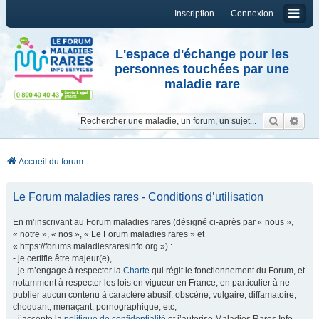
Inscription
Connexion
L'espace d'échange pour les
personnes touchées par une
maladie rare
Reche
Re
Accueil du forum
Le Forum maladies rares - Conditions d’utilisation
En m’inscrivant au Forum maladies rares (désigné ci-après par « nous »,
« notre », « nos », « Le Forum maladies rares » et
« https://forums.maladiesraresinfo.org ») :
- je certifie être majeur(e),
- je m’engage à respecter la
Charte
qui régit le fonctionnement du Forum, et
notamment à respecter les lois en vigueur en France, en particulier à ne
publier aucun contenu à caractère abusif, obscène, vulgaire, diffamatoire,
choquant, menaçant, pornographique, etc,