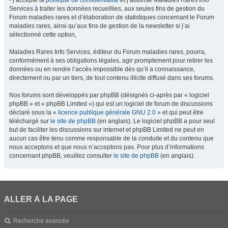
- j’accepte la
politique de confidentialité
et j’autorise Maladies Rares Info
Services à traiter les données recueillies, aux seules fins de gestion du
Forum maladies rares et d’élaboration de statistiques concernant le Forum
maladies rares, ainsi qu’aux fins de gestion de la newsletter si j’ai
sélectionné cette option,
Maladies Rares Info Services, éditeur du Forum maladies rares, pourra,
conformément à ses obligations légales, agir promptement pour retirer les
données ou en rendre l’accès impossible dès qu’il a connaissance,
directement ou par un tiers, de tout contenu illicite diffusé dans ses forums.
Nos forums sont développés par phpBB (désignés ci-après par « logiciel
phpBB » et « phpBB Limited ») qui est un logiciel de forum de discussions
déclaré sous la «
licence publique générale GNU 2.0
» et qui peut être
téléchargé sur
le site de phpBB
(en anglais). Le logiciel phpBB a pour seul
but de faciliter les discussions sur internet et phpBB Limited ne peut en
aucun cas être tenu comme responsable de la conduite et du contenu que
nous acceptons et que nous n’acceptons pas. Pour plus d’informations
concernant phpBB, veuillez consulter
le site de phpBB
(en anglais).
ALLER À LA PAGE
Recherche avancée