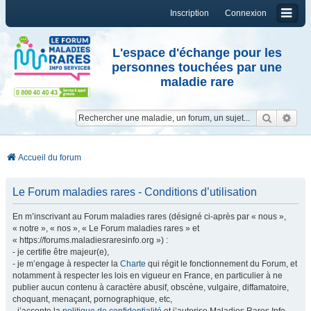
Inscription
Connexion
L'espace d'échange pour les
personnes touchées par une
maladie rare
Reche
Re
Accueil du forum
Le Forum maladies rares - Conditions d’utilisation
En m’inscrivant au Forum maladies rares (désigné ci-après par « nous »,
« notre », « nos », « Le Forum maladies rares » et
« https://forums.maladiesraresinfo.org ») :
- je certifie être majeur(e),
- je m’engage à respecter la
Charte
qui régit le fonctionnement du Forum, et
notamment à respecter les lois en vigueur en France, en particulier à ne
publier aucun contenu à caractère abusif, obscène, vulgaire, diffamatoire,
choquant, menaçant, pornographique, etc,