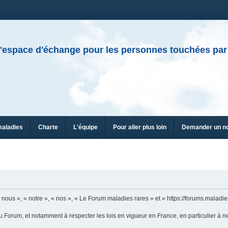
'espace d'échange pour les personnes touchées par
maladies
Charte
L'équipe
Pour aller plus loin
Demander un n
n
ous », « notre », « nos », « Le Forum maladies rares » et « https://forums.maladies
u Forum, et notamment à respecter les lois en vigueur en France, en particulier à n