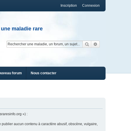
Inscription
Connexion
 une maladie rare
Rechercher
Recherche av
ouveau forum
Nous contacter
raresinfo.org ») :
e publier aucun contenu à caractère abusif, obscène, vulgaire,