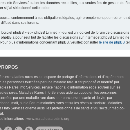
res Info Services à traiter les données recueillies, aux seules fins de gestion du F
 si j’ai sélectionné cette option,
pourra, conformément à ses obligations légales, agir promptement pour retirer les 
e diffusé dans ses forums.
ogiciel phpBB » et « phpBB Limited ») qui est un logiciel de forum de discussions
el phpBB a pour seul but de faciliter les discussions sur internet et phpBB Limited
Pour plus d’informations concernant phpBB, veuillez consulter
le site de phpBB
(en
PROPOS
Forum maladies rares est un espace de partage d’informations et d’expériences
r les personnes touchées par une maladie rare. Il est proposé et modéré par
dies Rares Info Services, service national d’information et de soutien sur les
adies rares. Maladies Rares Info Services aide au quotidien les personnes
cernées par une maladie rare dans leur parcours de santé et de vie, par
éphone, mail, sur le Forum maladies rares et sur les réseaux sociaux. Maladies
es Info Services oriente aussi les professionnels de santé et du secteur médico-
al.
 d’informations :
www.maladiesraresinfo.org