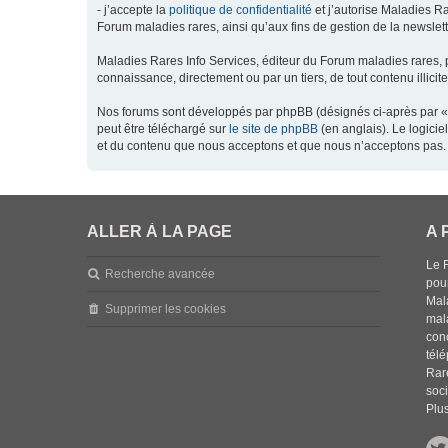
- j’accepte la
politique de confidentialité
et j’autorise Maladies Ra
Forum maladies rares, ainsi qu’aux fins de gestion de la newsletter
Maladies Rares Info Services, éditeur du Forum maladies rares, 
connaissance, directement ou par un tiers, de tout contenu illicit
Nos forums sont développés par phpBB (désignés ci-après par « l
peut être téléchargé sur
le site de phpBB
(en anglais). Le logici
et du contenu que nous acceptons et que nous n’acceptons pas. 
ALLER À LA PAGE
A 
Le 
Recherche avancée
pou
Mala
Supprimer les cookies
mal
con
tél
Rar
soci
Plus