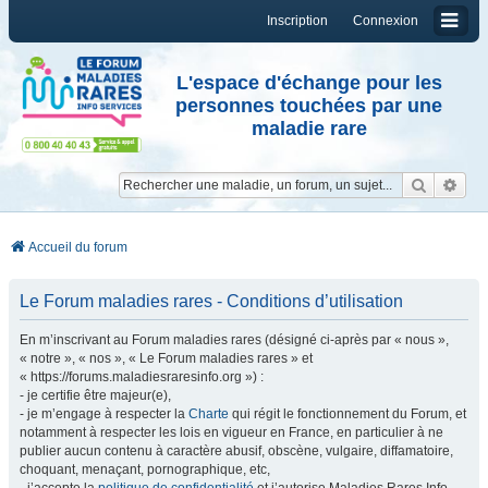
Inscription
Connexion
L'espace d'échange pour les
personnes touchées par une
maladie rare
Reche
Re
Accueil du forum
Le Forum maladies rares - Conditions d’utilisation
En m’inscrivant au Forum maladies rares (désigné ci-après par « nous »,
« notre », « nos », « Le Forum maladies rares » et
« https://forums.maladiesraresinfo.org ») :
- je certifie être majeur(e),
- je m’engage à respecter la
Charte
qui régit le fonctionnement du Forum, et
notamment à respecter les lois en vigueur en France, en particulier à ne
publier aucun contenu à caractère abusif, obscène, vulgaire, diffamatoire,
choquant, menaçant, pornographique, etc,