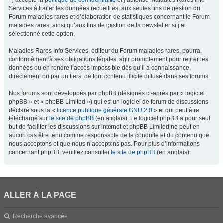
- j’accepte la
politique de confidentialité
et j’autorise Maladies Rares Info
Services à traiter les données recueillies, aux seules fins de gestion du
Forum maladies rares et d’élaboration de statistiques concernant le Forum
maladies rares, ainsi qu’aux fins de gestion de la newsletter si j’ai
sélectionné cette option,
Maladies Rares Info Services, éditeur du Forum maladies rares, pourra,
conformément à ses obligations légales, agir promptement pour retirer les
données ou en rendre l’accès impossible dès qu’il a connaissance,
directement ou par un tiers, de tout contenu illicite diffusé dans ses forums.
Nos forums sont développés par phpBB (désignés ci-après par « logiciel
phpBB » et « phpBB Limited ») qui est un logiciel de forum de discussions
déclaré sous la «
licence publique générale GNU 2.0
» et qui peut être
téléchargé sur
le site de phpBB
(en anglais). Le logiciel phpBB a pour seul
but de faciliter les discussions sur internet et phpBB Limited ne peut en
aucun cas être tenu comme responsable de la conduite et du contenu que
nous acceptons et que nous n’acceptons pas. Pour plus d’informations
concernant phpBB, veuillez consulter
le site de phpBB
(en anglais).
ALLER À LA PAGE
Recherche avancée