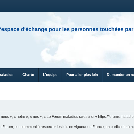
'espace d'échange pour les personnes touchées par
maladies
Charte
L'équipe
Pour aller plus loin
Demander un n
n
ous », « notre », « nos », « Le Forum maladies rares » et « https://forums.maladies
u Forum, et notamment à respecter les lois en vigueur en France, en particulier à n