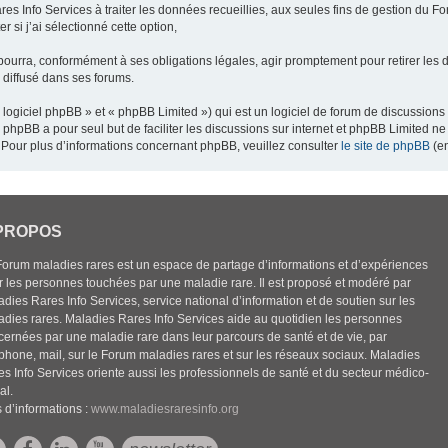
res Info Services à traiter les données recueillies, aux seules fins de gestion du F
 si j’ai sélectionné cette option,
pourra, conformément à ses obligations légales, agir promptement pour retirer les 
e diffusé dans ses forums.
ogiciel phpBB » et « phpBB Limited ») qui est un logiciel de forum de discussions
el phpBB a pour seul but de faciliter les discussions sur internet et phpBB Limited
Pour plus d’informations concernant phpBB, veuillez consulter
le site de phpBB
(en
PROPOS
Forum maladies rares est un espace de partage d’informations et d’expériences
r les personnes touchées par une maladie rare. Il est proposé et modéré par
dies Rares Info Services, service national d’information et de soutien sur les
adies rares. Maladies Rares Info Services aide au quotidien les personnes
cernées par une maladie rare dans leur parcours de santé et de vie, par
éphone, mail, sur le Forum maladies rares et sur les réseaux sociaux. Maladies
es Info Services oriente aussi les professionnels de santé et du secteur médico-
al.
 d’informations :
www.maladiesraresinfo.org