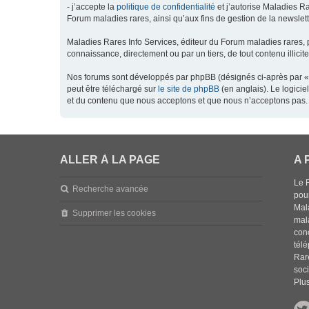
- j’accepte la
politique de confidentialité
et j’autorise Maladies Ra
Forum maladies rares, ainsi qu’aux fins de gestion de la newsletter
Maladies Rares Info Services, éditeur du Forum maladies rares, 
connaissance, directement ou par un tiers, de tout contenu illicit
Nos forums sont développés par phpBB (désignés ci-après par « l
peut être téléchargé sur
le site de phpBB
(en anglais). Le logici
et du contenu que nous acceptons et que nous n’acceptons pas. 
ALLER À LA PAGE
A 
Le 
Recherche avancée
pou
Mala
Supprimer les cookies
mal
con
tél
Rar
soci
Plus