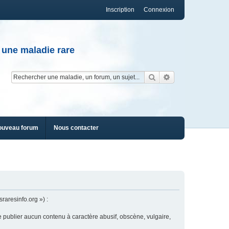
Inscription
Connexion
 une maladie rare
Rechercher
Recherche av
ouveau forum
Nous contacter
raresinfo.org ») :
e publier aucun contenu à caractère abusif, obscène, vulgaire,