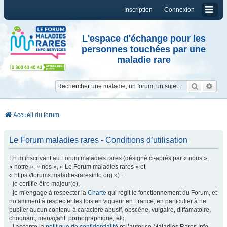
Inscription
Connexion
L'espace d'échange pour les
personnes touchées par une
maladie rare
Reche
Re
Accueil du forum
Le Forum maladies rares - Conditions d’utilisation
En m’inscrivant au Forum maladies rares (désigné ci-après par « nous »,
« notre », « nos », « Le Forum maladies rares » et
« https://forums.maladiesraresinfo.org ») :
- je certifie être majeur(e),
- je m’engage à respecter la
Charte
qui régit le fonctionnement du Forum, et
notamment à respecter les lois en vigueur en France, en particulier à ne
publier aucun contenu à caractère abusif, obscène, vulgaire, diffamatoire,
choquant, menaçant, pornographique, etc,