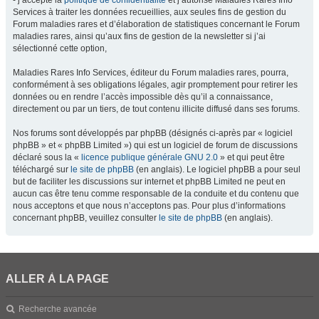
- j’accepte la
politique de confidentialité
et j’autorise Maladies Rares Info
Services à traiter les données recueillies, aux seules fins de gestion du
Forum maladies rares et d’élaboration de statistiques concernant le Forum
maladies rares, ainsi qu’aux fins de gestion de la newsletter si j’ai
sélectionné cette option,
Maladies Rares Info Services, éditeur du Forum maladies rares, pourra,
conformément à ses obligations légales, agir promptement pour retirer les
données ou en rendre l’accès impossible dès qu’il a connaissance,
directement ou par un tiers, de tout contenu illicite diffusé dans ses forums.
Nos forums sont développés par phpBB (désignés ci-après par « logiciel
phpBB » et « phpBB Limited ») qui est un logiciel de forum de discussions
déclaré sous la «
licence publique générale GNU 2.0
» et qui peut être
téléchargé sur
le site de phpBB
(en anglais). Le logiciel phpBB a pour seul
but de faciliter les discussions sur internet et phpBB Limited ne peut en
aucun cas être tenu comme responsable de la conduite et du contenu que
nous acceptons et que nous n’acceptons pas. Pour plus d’informations
concernant phpBB, veuillez consulter
le site de phpBB
(en anglais).
ALLER À LA PAGE
Recherche avancée