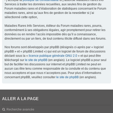
- j’accepte la
politique de confidentialité
et j’autorise Maladies Rares Info
Services à traiter les données recueillies, aux seules fins de gestion du
Forum maladies rares et d’élaboration de statistiques concernant le Forum
maladies rares, ainsi qu’aux fins de gestion de la newsletter si j’ai
sélectionné cette option,
Maladies Rares Info Services, éditeur du Forum maladies rares, pourra,
conformément à ses obligations légales, agir promptement pour retirer les
données ou en rendre l’accès impossible dès qu’il a connaissance,
directement ou par un tiers, de tout contenu illicite diffusé dans ses forums.
Nos forums sont développés par phpBB (désignés ci-après par « logiciel
phpBB » et « phpBB Limited ») qui est un logiciel de forum de discussions
déclaré sous la «
licence publique générale GNU 2.0
» et qui peut être
téléchargé sur
le site de phpBB
(en anglais). Le logiciel phpBB a pour seul
but de faciliter les discussions sur internet et phpBB Limited ne peut en
aucun cas être tenu comme responsable de la conduite et du contenu que
nous acceptons et que nous n’acceptons pas. Pour plus d’informations
concernant phpBB, veuillez consulter
le site de phpBB
(en anglais).
ALLER À LA PAGE
Recherche avancée