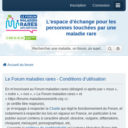
Inscription
Connexion
L'espace d'échange pour les
personnes touchées par une
maladie rare
Reche
Re
Accueil du forum
Le Forum maladies rares - Conditions d’utilisation
En m’inscrivant au Forum maladies rares (désigné ci-après par « nous »,
« notre », « nos », « Le Forum maladies rares » et
« https://forums.maladiesraresinfo.org ») :
- je certifie être majeur(e),
- je m’engage à respecter la
Charte
qui régit le fonctionnement du Forum, et
notamment à respecter les lois en vigueur en France, en particulier à ne
publier aucun contenu à caractère abusif, obscène, vulgaire, diffamatoire,
choquant, menaçant, pornographique, etc,