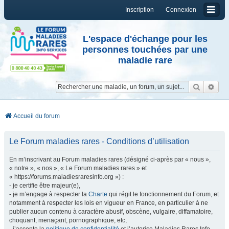
Inscription
Connexion
L'espace d'échange pour les
personnes touchées par une
maladie rare
Reche
Re
Accueil du forum
Le Forum maladies rares - Conditions d’utilisation
En m’inscrivant au Forum maladies rares (désigné ci-après par « nous »,
« notre », « nos », « Le Forum maladies rares » et
« https://forums.maladiesraresinfo.org ») :
- je certifie être majeur(e),
- je m’engage à respecter la
Charte
qui régit le fonctionnement du Forum, et
notamment à respecter les lois en vigueur en France, en particulier à ne
publier aucun contenu à caractère abusif, obscène, vulgaire, diffamatoire,
choquant, menaçant, pornographique, etc,