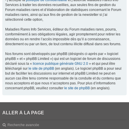
- j’accepte la
politique de confidentialité
et j’autorise Maladies Rares Info
Services à traiter les données recueillies, aux seules fins de gestion du
Forum maladies rares et d’élaboration de statistiques concernant le Forum
maladies rares, ainsi qu’aux fins de gestion de la newsletter si j’ai
sélectionné cette option,
Maladies Rares Info Services, éditeur du Forum maladies rares, pourra,
conformément à ses obligations légales, agir promptement pour retirer les
données ou en rendre l’accès impossible dès qu’il a connaissance,
directement ou par un tiers, de tout contenu illicite diffusé dans ses forums.
Nos forums sont développés par phpBB (désignés ci-après par « logiciel
phpBB » et « phpBB Limited ») qui est un logiciel de forum de discussions
déclaré sous la «
licence publique générale GNU 2.0
» et qui peut être
téléchargé sur
le site de phpBB
(en anglais). Le logiciel phpBB a pour seul
but de faciliter les discussions sur internet et phpBB Limited ne peut en
aucun cas être tenu comme responsable de la conduite et du contenu que
nous acceptons et que nous n’acceptons pas. Pour plus d’informations
concernant phpBB, veuillez consulter
le site de phpBB
(en anglais).
ALLER À LA PAGE
Recherche avancée