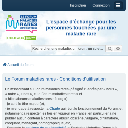
Inscription
Connexion
L'espace d'échange pour les
personnes touchées par une
maladie rare
Reche
Re
Accueil du forum
Le Forum maladies rares - Conditions d’utilisation
En m’inscrivant au Forum maladies rares (désigné ci-après par « nous »,
« notre », « nos », « Le Forum maladies rares » et
« https://forums.maladiesraresinfo.org ») :
- je certifie être majeur(e),
- je m’engage à respecter la
Charte
qui régit le fonctionnement du Forum, et
notamment à respecter les lois en vigueur en France, en particulier à ne
publier aucun contenu à caractère abusif, obscène, vulgaire, diffamatoire,
choquant, menaçant, pornographique, etc,