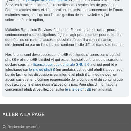
- j’accepte la
politique de confidentialité
et j’autorise Maladies Rares Info
Services à traiter les données recueillies, aux seules fins de gestion du
Forum maladies rares et d’élaboration de statistiques concernant le Forum
maladies rares, ainsi qu’aux fins de gestion de la newsletter si j’ai
sélectionné cette option,
Maladies Rares Info Services, éditeur du Forum maladies rares, pourra,
conformément à ses obligations légales, agir promptement pour retirer les
données ou en rendre l’accès impossible dès qu’il a connaissance,
directement ou par un tiers, de tout contenu illicite diffusé dans ses forums.
Nos forums sont développés par phpBB (désignés ci-après par « logiciel
phpBB » et « phpBB Limited ») qui est un logiciel de forum de discussions
déclaré sous la «
licence publique générale GNU 2.0
» et qui peut être
téléchargé sur
le site de phpBB
(en anglais). Le logiciel phpBB a pour seul
but de faciliter les discussions sur internet et phpBB Limited ne peut en
aucun cas être tenu comme responsable de la conduite et du contenu que
nous acceptons et que nous n’acceptons pas. Pour plus d’informations
concernant phpBB, veuillez consulter
le site de phpBB
(en anglais).
ALLER À LA PAGE
Recherche avancée