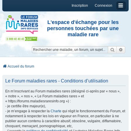
Inscription
Connexion
L'espace d'échange pour les
personnes touchées par une
maladie rare
Reche
Re
Accueil du forum
Le Forum maladies rares - Conditions d’utilisation
En m’inscrivant au Forum maladies rares (désigné ci-après par « nous »,
« notre », « nos », « Le Forum maladies rares » et
« https://forums.maladiesraresinfo.org ») :
- je certifie être majeur(e),
- je m’engage à respecter la
Charte
qui régit le fonctionnement du Forum, et
notamment à respecter les lois en vigueur en France, en particulier à ne
publier aucun contenu à caractère abusif, obscène, vulgaire, diffamatoire,
choquant, menaçant, pornographique, etc,