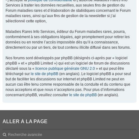
- j’accepte la
politique de confidentialité
et j’autorise Maladies Rares Info
Services à traiter les données recueillies, aux seules fins de gestion du
Forum maladies rares et d’élaboration de statistiques concernant le Forum
maladies rares, ainsi qu’aux fins de gestion de la newsletter si j’ai
sélectionné cette option,
Maladies Rares Info Services, éditeur du Forum maladies rares, pourra,
conformément à ses obligations légales, agir promptement pour retirer les
données ou en rendre l’accès impossible dès qu’il a connaissance,
directement ou par un tiers, de tout contenu illicite diffusé dans ses forums.
Nos forums sont développés par phpBB (désignés ci-après par « logiciel
phpBB » et « phpBB Limited ») qui est un logiciel de forum de discussions
déclaré sous la «
licence publique générale GNU 2.0
» et qui peut être
téléchargé sur
le site de phpBB
(en anglais). Le logiciel phpBB a pour seul
but de faciliter les discussions sur internet et phpBB Limited ne peut en
aucun cas être tenu comme responsable de la conduite et du contenu que
nous acceptons et que nous n’acceptons pas. Pour plus d’informations
concernant phpBB, veuillez consulter
le site de phpBB
(en anglais).
ALLER À LA PAGE
Recherche avancée