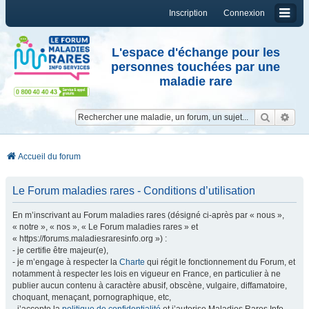
Inscription
Connexion
L'espace d'échange pour les
personnes touchées par une
maladie rare
Reche
Re
Accueil du forum
Le Forum maladies rares - Conditions d’utilisation
En m’inscrivant au Forum maladies rares (désigné ci-après par « nous »,
« notre », « nos », « Le Forum maladies rares » et
« https://forums.maladiesraresinfo.org ») :
- je certifie être majeur(e),
- je m’engage à respecter la
Charte
qui régit le fonctionnement du Forum, et
notamment à respecter les lois en vigueur en France, en particulier à ne
publier aucun contenu à caractère abusif, obscène, vulgaire, diffamatoire,
choquant, menaçant, pornographique, etc,