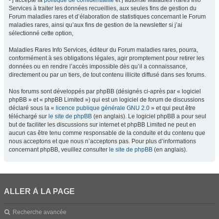
- j’accepte la
politique de confidentialité
et j’autorise Maladies Rares Info
Services à traiter les données recueillies, aux seules fins de gestion du
Forum maladies rares et d’élaboration de statistiques concernant le Forum
maladies rares, ainsi qu’aux fins de gestion de la newsletter si j’ai
sélectionné cette option,
Maladies Rares Info Services, éditeur du Forum maladies rares, pourra,
conformément à ses obligations légales, agir promptement pour retirer les
données ou en rendre l’accès impossible dès qu’il a connaissance,
directement ou par un tiers, de tout contenu illicite diffusé dans ses forums.
Nos forums sont développés par phpBB (désignés ci-après par « logiciel
phpBB » et « phpBB Limited ») qui est un logiciel de forum de discussions
déclaré sous la «
licence publique générale GNU 2.0
» et qui peut être
téléchargé sur
le site de phpBB
(en anglais). Le logiciel phpBB a pour seul
but de faciliter les discussions sur internet et phpBB Limited ne peut en
aucun cas être tenu comme responsable de la conduite et du contenu que
nous acceptons et que nous n’acceptons pas. Pour plus d’informations
concernant phpBB, veuillez consulter
le site de phpBB
(en anglais).
ALLER À LA PAGE
Recherche avancée