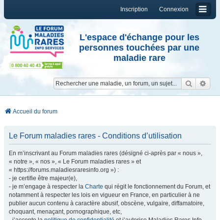
Inscription
Connexion
L'espace d'échange pour les
personnes touchées par une
maladie rare
Reche
Re
Accueil du forum
Le Forum maladies rares - Conditions d’utilisation
En m’inscrivant au Forum maladies rares (désigné ci-après par « nous »,
« notre », « nos », « Le Forum maladies rares » et
« https://forums.maladiesraresinfo.org ») :
- je certifie être majeur(e),
- je m’engage à respecter la
Charte
qui régit le fonctionnement du Forum, et
notamment à respecter les lois en vigueur en France, en particulier à ne
publier aucun contenu à caractère abusif, obscène, vulgaire, diffamatoire,
choquant, menaçant, pornographique, etc,