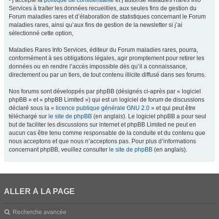
- j’accepte la
politique de confidentialité
et j’autorise Maladies Rares Info
Services à traiter les données recueillies, aux seules fins de gestion du
Forum maladies rares et d’élaboration de statistiques concernant le Forum
maladies rares, ainsi qu’aux fins de gestion de la newsletter si j’ai
sélectionné cette option,
Maladies Rares Info Services, éditeur du Forum maladies rares, pourra,
conformément à ses obligations légales, agir promptement pour retirer les
données ou en rendre l’accès impossible dès qu’il a connaissance,
directement ou par un tiers, de tout contenu illicite diffusé dans ses forums.
Nos forums sont développés par phpBB (désignés ci-après par « logiciel
phpBB » et « phpBB Limited ») qui est un logiciel de forum de discussions
déclaré sous la «
licence publique générale GNU 2.0
» et qui peut être
téléchargé sur
le site de phpBB
(en anglais). Le logiciel phpBB a pour seul
but de faciliter les discussions sur internet et phpBB Limited ne peut en
aucun cas être tenu comme responsable de la conduite et du contenu que
nous acceptons et que nous n’acceptons pas. Pour plus d’informations
concernant phpBB, veuillez consulter
le site de phpBB
(en anglais).
ALLER À LA PAGE
Recherche avancée