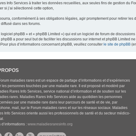
res Info Services à traiter les données recueillies, aux seules fins de gestion du F
 si j’ai sélectionné cette option,
pourra, conformément à ses obligations légales, agir promptement pour retirer les 
e diffusé dans ses forums.
ogiciel phpBB » et « phpBB Limited ») qui est un logiciel de forum de discussions
el phpBB a pour seul but de faciliter les discussions sur internet et phpBB Limited
Pour plus d’informations concernant phpBB, veuillez consulter
le site de phpBB
(en
PROPOS
Forum maladies rares est un espace de partage d’informations et d’expériences
r les personnes touchées par une maladie rare. Il est proposé et modéré par
dies Rares Info Services, service national d’information et de soutien sur les
adies rares. Maladies Rares Info Services aide au quotidien les personnes
cernées par une maladie rare dans leur parcours de santé et de vie, par
éphone, mail, sur le Forum maladies rares et sur les réseaux sociaux. Maladies
es Info Services oriente aussi les professionnels de santé et du secteur médico-
al.
 d’informations :
www.maladiesraresinfo.org