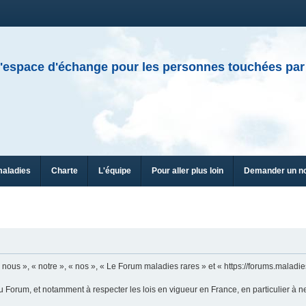
'espace d'échange pour les personnes touchées par
maladies
Charte
L'équipe
Pour aller plus loin
Demander un n
n
ous », « notre », « nos », « Le Forum maladies rares » et « https://forums.maladies
u Forum, et notamment à respecter les lois en vigueur en France, en particulier à n