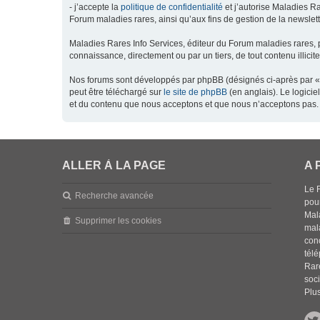
- j’accepte la
politique de confidentialité
et j’autorise Maladies Ra
Forum maladies rares, ainsi qu’aux fins de gestion de la newsletter
Maladies Rares Info Services, éditeur du Forum maladies rares, 
connaissance, directement ou par un tiers, de tout contenu illicit
Nos forums sont développés par phpBB (désignés ci-après par « l
peut être téléchargé sur
le site de phpBB
(en anglais). Le logici
et du contenu que nous acceptons et que nous n’acceptons pas. 
ALLER À LA PAGE
A 
Le 
Recherche avancée
pou
Mala
Supprimer les cookies
mal
con
tél
Rar
soci
Plus