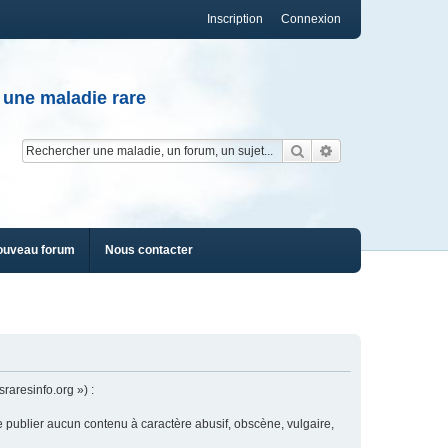
Inscription
Connexion
 une maladie rare
Rechercher
Recherche av
ouveau forum
Nous contacter
raresinfo.org ») :
e publier aucun contenu à caractère abusif, obscène, vulgaire,