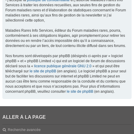
- j’accepte la
politique de confidentialité
et j’autorise Maladies Rares Info
Services à traiter les données recueillies, aux seules fins de gestion du
Forum maladies rares et d’élaboration de statistiques concernant le Forum
maladies rares, ainsi qu’aux fins de gestion de la newsletter si j’ai
sélectionné cette option,
Maladies Rares Info Services, éditeur du Forum maladies rares, pourra,
conformément à ses obligations légales, agir promptement pour retirer les
données ou en rendre l’accès impossible dès qu’il a connaissance,
directement ou par un tiers, de tout contenu illicite diffusé dans ses forums.
Nos forums sont développés par phpBB (désignés ci-après par « logiciel
phpBB » et « phpBB Limited ») qui est un logiciel de forum de discussions
déclaré sous la «
licence publique générale GNU 2.0
» et qui peut être
téléchargé sur
le site de phpBB
(en anglais). Le logiciel phpBB a pour seul
but de faciliter les discussions sur internet et phpBB Limited ne peut en
aucun cas être tenu comme responsable de la conduite et du contenu que
nous acceptons et que nous n’acceptons pas. Pour plus d’informations
concernant phpBB, veuillez consulter
le site de phpBB
(en anglais).
ALLER À LA PAGE
Recherche avancée