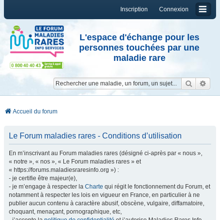
Inscription
Connexion
L'espace d'échange pour les
personnes touchées par une
maladie rare
Reche
Re
Accueil du forum
Le Forum maladies rares - Conditions d’utilisation
En m’inscrivant au Forum maladies rares (désigné ci-après par « nous »,
« notre », « nos », « Le Forum maladies rares » et
« https://forums.maladiesraresinfo.org ») :
- je certifie être majeur(e),
- je m’engage à respecter la
Charte
qui régit le fonctionnement du Forum, et
notamment à respecter les lois en vigueur en France, en particulier à ne
publier aucun contenu à caractère abusif, obscène, vulgaire, diffamatoire,
choquant, menaçant, pornographique, etc,