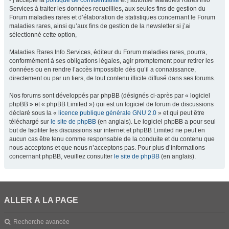
- j’accepte la
politique de confidentialité
et j’autorise Maladies Rares Info
Services à traiter les données recueillies, aux seules fins de gestion du
Forum maladies rares et d’élaboration de statistiques concernant le Forum
maladies rares, ainsi qu’aux fins de gestion de la newsletter si j’ai
sélectionné cette option,
Maladies Rares Info Services, éditeur du Forum maladies rares, pourra,
conformément à ses obligations légales, agir promptement pour retirer les
données ou en rendre l’accès impossible dès qu’il a connaissance,
directement ou par un tiers, de tout contenu illicite diffusé dans ses forums.
Nos forums sont développés par phpBB (désignés ci-après par « logiciel
phpBB » et « phpBB Limited ») qui est un logiciel de forum de discussions
déclaré sous la «
licence publique générale GNU 2.0
» et qui peut être
téléchargé sur
le site de phpBB
(en anglais). Le logiciel phpBB a pour seul
but de faciliter les discussions sur internet et phpBB Limited ne peut en
aucun cas être tenu comme responsable de la conduite et du contenu que
nous acceptons et que nous n’acceptons pas. Pour plus d’informations
concernant phpBB, veuillez consulter
le site de phpBB
(en anglais).
ALLER À LA PAGE
Recherche avancée