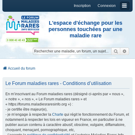
Inscription
Connexion
L'espace d'échange pour les
personnes touchées par une
maladie rare
Reche
Re
Accueil du forum
Le Forum maladies rares - Conditions d’utilisation
En m’inscrivant au Forum maladies rares (désigné ci-après par « nous »,
« notre », « nos », « Le Forum maladies rares » et
« https://forums.maladiesraresinfo.org ») :
- je certifie être majeur(e),
- je m’engage à respecter la
Charte
qui régit le fonctionnement du Forum, et
notamment à respecter les lois en vigueur en France, en particulier à ne
publier aucun contenu à caractère abusif, obscène, vulgaire, diffamatoire,
choquant, menaçant, pornographique, etc,