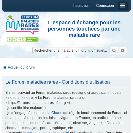
Inscription
Connexion
L'espace d'échange pour les
personnes touchées par une
maladie rare
Reche
Re
Accueil du forum
Le Forum maladies rares - Conditions d’utilisation
En m’inscrivant au Forum maladies rares (désigné ci-après par « nous »,
« notre », « nos », « Le Forum maladies rares » et
« https://forums.maladiesraresinfo.org ») :
- je certifie être majeur(e),
- je m’engage à respecter la
Charte
qui régit le fonctionnement du Forum, et
notamment à respecter les lois en vigueur en France, en particulier à ne
publier aucun contenu à caractère abusif, obscène, vulgaire, diffamatoire,
choquant, menaçant, pornographique, etc,