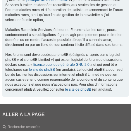
- j’accepte la
politique de confidentialité
et j’autorise Maladies Rares Info
Services à traiter les données recueillies, aux seules fins de gestion du
Forum maladies rares et d’élaboration de statistiques concernant le Forum
maladies rares, ainsi qu’aux fins de gestion de la newsletter si j’ai
sélectionné cette option,
Maladies Rares Info Services, éditeur du Forum maladies rares, pourra,
conformément à ses obligations légales, agir promptement pour retirer les
données ou en rendre l’accès impossible dès qu’il a connaissance,
directement ou par un tiers, de tout contenu illicite diffusé dans ses forums.
Nos forums sont développés par phpBB (désignés ci-après par « logiciel
phpBB » et « phpBB Limited ») qui est un logiciel de forum de discussions
déclaré sous la «
licence publique générale GNU 2.0
» et qui peut être
téléchargé sur
le site de phpBB
(en anglais). Le logiciel phpBB a pour seul
but de faciliter les discussions sur internet et phpBB Limited ne peut en
aucun cas être tenu comme responsable de la conduite et du contenu que
nous acceptons et que nous n’acceptons pas. Pour plus d’informations
concernant phpBB, veuillez consulter
le site de phpBB
(en anglais).
ALLER À LA PAGE
Recherche avancée