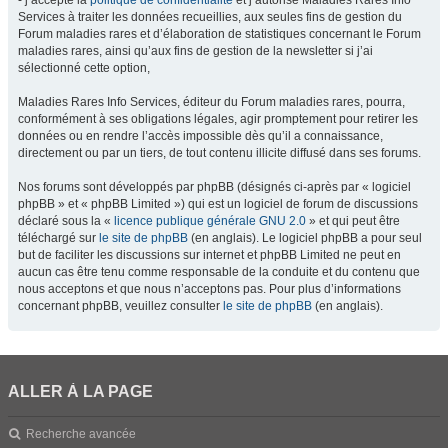
- j’accepte la
politique de confidentialité
et j’autorise Maladies Rares Info
Services à traiter les données recueillies, aux seules fins de gestion du
Forum maladies rares et d’élaboration de statistiques concernant le Forum
maladies rares, ainsi qu’aux fins de gestion de la newsletter si j’ai
sélectionné cette option,
Maladies Rares Info Services, éditeur du Forum maladies rares, pourra,
conformément à ses obligations légales, agir promptement pour retirer les
données ou en rendre l’accès impossible dès qu’il a connaissance,
directement ou par un tiers, de tout contenu illicite diffusé dans ses forums.
Nos forums sont développés par phpBB (désignés ci-après par « logiciel
phpBB » et « phpBB Limited ») qui est un logiciel de forum de discussions
déclaré sous la «
licence publique générale GNU 2.0
» et qui peut être
téléchargé sur
le site de phpBB
(en anglais). Le logiciel phpBB a pour seul
but de faciliter les discussions sur internet et phpBB Limited ne peut en
aucun cas être tenu comme responsable de la conduite et du contenu que
nous acceptons et que nous n’acceptons pas. Pour plus d’informations
concernant phpBB, veuillez consulter
le site de phpBB
(en anglais).
ALLER À LA PAGE
Recherche avancée