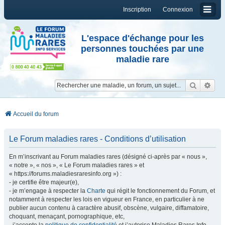
Inscription
Connexion
L'espace d'échange pour les
personnes touchées par une
maladie rare
Reche
Re
Accueil du forum
Le Forum maladies rares - Conditions d’utilisation
En m’inscrivant au Forum maladies rares (désigné ci-après par « nous »,
« notre », « nos », « Le Forum maladies rares » et
« https://forums.maladiesraresinfo.org ») :
- je certifie être majeur(e),
- je m’engage à respecter la
Charte
qui régit le fonctionnement du Forum, et
notamment à respecter les lois en vigueur en France, en particulier à ne
publier aucun contenu à caractère abusif, obscène, vulgaire, diffamatoire,
choquant, menaçant, pornographique, etc,