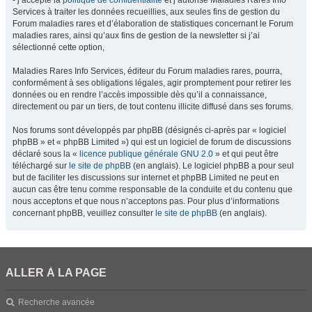
- j’accepte la
politique de confidentialité
et j’autorise Maladies Rares Info
Services à traiter les données recueillies, aux seules fins de gestion du
Forum maladies rares et d’élaboration de statistiques concernant le Forum
maladies rares, ainsi qu’aux fins de gestion de la newsletter si j’ai
sélectionné cette option,
Maladies Rares Info Services, éditeur du Forum maladies rares, pourra,
conformément à ses obligations légales, agir promptement pour retirer les
données ou en rendre l’accès impossible dès qu’il a connaissance,
directement ou par un tiers, de tout contenu illicite diffusé dans ses forums.
Nos forums sont développés par phpBB (désignés ci-après par « logiciel
phpBB » et « phpBB Limited ») qui est un logiciel de forum de discussions
déclaré sous la «
licence publique générale GNU 2.0
» et qui peut être
téléchargé sur
le site de phpBB
(en anglais). Le logiciel phpBB a pour seul
but de faciliter les discussions sur internet et phpBB Limited ne peut en
aucun cas être tenu comme responsable de la conduite et du contenu que
nous acceptons et que nous n’acceptons pas. Pour plus d’informations
concernant phpBB, veuillez consulter
le site de phpBB
(en anglais).
ALLER À LA PAGE
Recherche avancée