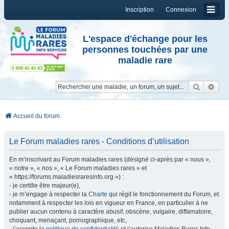
Inscription
Connexion
L'espace d'échange pour les
personnes touchées par une
maladie rare
Reche
Re
Accueil du forum
Le Forum maladies rares - Conditions d’utilisation
En m’inscrivant au Forum maladies rares (désigné ci-après par « nous »,
« notre », « nos », « Le Forum maladies rares » et
« https://forums.maladiesraresinfo.org ») :
- je certifie être majeur(e),
- je m’engage à respecter la
Charte
qui régit le fonctionnement du Forum, et
notamment à respecter les lois en vigueur en France, en particulier à ne
publier aucun contenu à caractère abusif, obscène, vulgaire, diffamatoire,
choquant, menaçant, pornographique, etc,