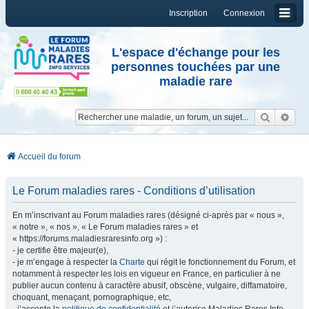
Inscription
Connexion
L'espace d'échange pour les
personnes touchées par une
maladie rare
Reche
Re
Accueil du forum
Le Forum maladies rares - Conditions d’utilisation
En m’inscrivant au Forum maladies rares (désigné ci-après par « nous »,
« notre », « nos », « Le Forum maladies rares » et
« https://forums.maladiesraresinfo.org ») :
- je certifie être majeur(e),
- je m’engage à respecter la
Charte
qui régit le fonctionnement du Forum, et
notamment à respecter les lois en vigueur en France, en particulier à ne
publier aucun contenu à caractère abusif, obscène, vulgaire, diffamatoire,
choquant, menaçant, pornographique, etc,