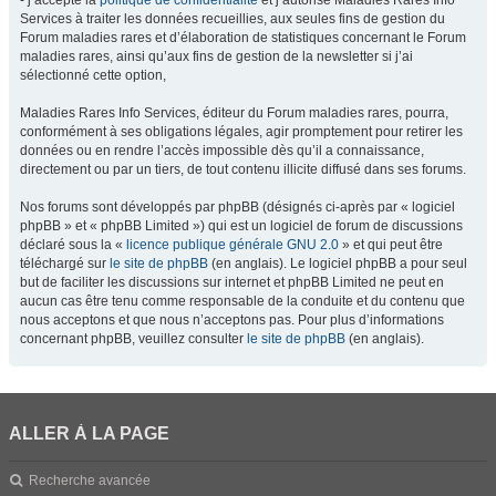
- j’accepte la
politique de confidentialité
et j’autorise Maladies Rares Info
Services à traiter les données recueillies, aux seules fins de gestion du
Forum maladies rares et d’élaboration de statistiques concernant le Forum
maladies rares, ainsi qu’aux fins de gestion de la newsletter si j’ai
sélectionné cette option,
Maladies Rares Info Services, éditeur du Forum maladies rares, pourra,
conformément à ses obligations légales, agir promptement pour retirer les
données ou en rendre l’accès impossible dès qu’il a connaissance,
directement ou par un tiers, de tout contenu illicite diffusé dans ses forums.
Nos forums sont développés par phpBB (désignés ci-après par « logiciel
phpBB » et « phpBB Limited ») qui est un logiciel de forum de discussions
déclaré sous la «
licence publique générale GNU 2.0
» et qui peut être
téléchargé sur
le site de phpBB
(en anglais). Le logiciel phpBB a pour seul
but de faciliter les discussions sur internet et phpBB Limited ne peut en
aucun cas être tenu comme responsable de la conduite et du contenu que
nous acceptons et que nous n’acceptons pas. Pour plus d’informations
concernant phpBB, veuillez consulter
le site de phpBB
(en anglais).
ALLER À LA PAGE
Recherche avancée