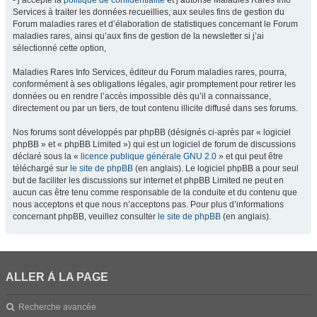
- j’accepte la
politique de confidentialité
et j’autorise Maladies Rares Info
Services à traiter les données recueillies, aux seules fins de gestion du
Forum maladies rares et d’élaboration de statistiques concernant le Forum
maladies rares, ainsi qu’aux fins de gestion de la newsletter si j’ai
sélectionné cette option,
Maladies Rares Info Services, éditeur du Forum maladies rares, pourra,
conformément à ses obligations légales, agir promptement pour retirer les
données ou en rendre l’accès impossible dès qu’il a connaissance,
directement ou par un tiers, de tout contenu illicite diffusé dans ses forums.
Nos forums sont développés par phpBB (désignés ci-après par « logiciel
phpBB » et « phpBB Limited ») qui est un logiciel de forum de discussions
déclaré sous la «
licence publique générale GNU 2.0
» et qui peut être
téléchargé sur
le site de phpBB
(en anglais). Le logiciel phpBB a pour seul
but de faciliter les discussions sur internet et phpBB Limited ne peut en
aucun cas être tenu comme responsable de la conduite et du contenu que
nous acceptons et que nous n’acceptons pas. Pour plus d’informations
concernant phpBB, veuillez consulter
le site de phpBB
(en anglais).
ALLER À LA PAGE
Recherche avancée