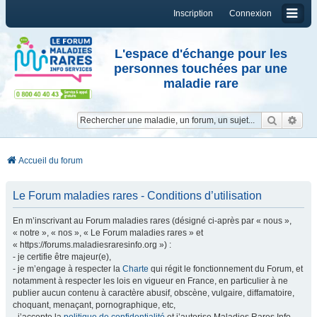
Inscription
Connexion
L'espace d'échange pour les
personnes touchées par une
maladie rare
Reche
Re
Accueil du forum
Le Forum maladies rares - Conditions d’utilisation
En m’inscrivant au Forum maladies rares (désigné ci-après par « nous »,
« notre », « nos », « Le Forum maladies rares » et
« https://forums.maladiesraresinfo.org ») :
- je certifie être majeur(e),
- je m’engage à respecter la
Charte
qui régit le fonctionnement du Forum, et
notamment à respecter les lois en vigueur en France, en particulier à ne
publier aucun contenu à caractère abusif, obscène, vulgaire, diffamatoire,
choquant, menaçant, pornographique, etc,