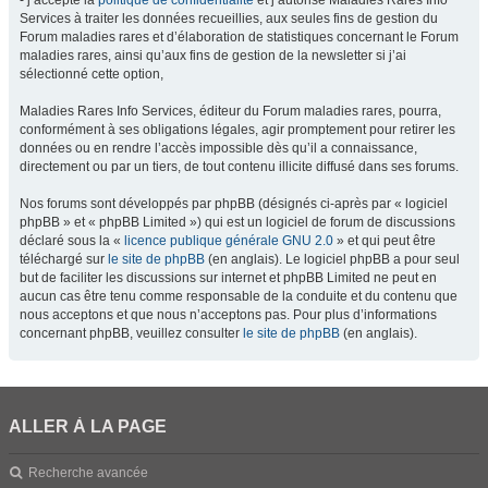
- j’accepte la
politique de confidentialité
et j’autorise Maladies Rares Info
Services à traiter les données recueillies, aux seules fins de gestion du
Forum maladies rares et d’élaboration de statistiques concernant le Forum
maladies rares, ainsi qu’aux fins de gestion de la newsletter si j’ai
sélectionné cette option,
Maladies Rares Info Services, éditeur du Forum maladies rares, pourra,
conformément à ses obligations légales, agir promptement pour retirer les
données ou en rendre l’accès impossible dès qu’il a connaissance,
directement ou par un tiers, de tout contenu illicite diffusé dans ses forums.
Nos forums sont développés par phpBB (désignés ci-après par « logiciel
phpBB » et « phpBB Limited ») qui est un logiciel de forum de discussions
déclaré sous la «
licence publique générale GNU 2.0
» et qui peut être
téléchargé sur
le site de phpBB
(en anglais). Le logiciel phpBB a pour seul
but de faciliter les discussions sur internet et phpBB Limited ne peut en
aucun cas être tenu comme responsable de la conduite et du contenu que
nous acceptons et que nous n’acceptons pas. Pour plus d’informations
concernant phpBB, veuillez consulter
le site de phpBB
(en anglais).
ALLER À LA PAGE
Recherche avancée