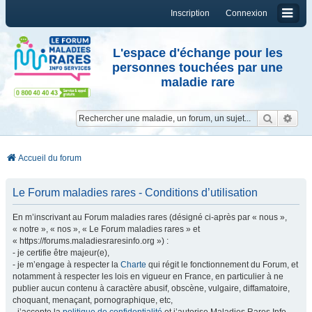
Inscription
Connexion
L'espace d'échange pour les
personnes touchées par une
maladie rare
Reche
Re
Accueil du forum
Le Forum maladies rares - Conditions d’utilisation
En m’inscrivant au Forum maladies rares (désigné ci-après par « nous »,
« notre », « nos », « Le Forum maladies rares » et
« https://forums.maladiesraresinfo.org ») :
- je certifie être majeur(e),
- je m’engage à respecter la
Charte
qui régit le fonctionnement du Forum, et
notamment à respecter les lois en vigueur en France, en particulier à ne
publier aucun contenu à caractère abusif, obscène, vulgaire, diffamatoire,
choquant, menaçant, pornographique, etc,