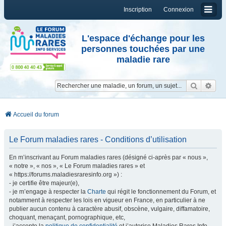
Inscription
Connexion
L'espace d'échange pour les
personnes touchées par une
maladie rare
Reche
Re
Accueil du forum
Le Forum maladies rares - Conditions d’utilisation
En m’inscrivant au Forum maladies rares (désigné ci-après par « nous »,
« notre », « nos », « Le Forum maladies rares » et
« https://forums.maladiesraresinfo.org ») :
- je certifie être majeur(e),
- je m’engage à respecter la
Charte
qui régit le fonctionnement du Forum, et
notamment à respecter les lois en vigueur en France, en particulier à ne
publier aucun contenu à caractère abusif, obscène, vulgaire, diffamatoire,
choquant, menaçant, pornographique, etc,