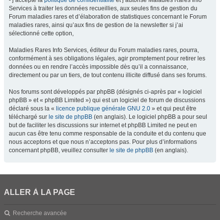
- j’accepte la
politique de confidentialité
et j’autorise Maladies Rares Info
Services à traiter les données recueillies, aux seules fins de gestion du
Forum maladies rares et d’élaboration de statistiques concernant le Forum
maladies rares, ainsi qu’aux fins de gestion de la newsletter si j’ai
sélectionné cette option,
Maladies Rares Info Services, éditeur du Forum maladies rares, pourra,
conformément à ses obligations légales, agir promptement pour retirer les
données ou en rendre l’accès impossible dès qu’il a connaissance,
directement ou par un tiers, de tout contenu illicite diffusé dans ses forums.
Nos forums sont développés par phpBB (désignés ci-après par « logiciel
phpBB » et « phpBB Limited ») qui est un logiciel de forum de discussions
déclaré sous la «
licence publique générale GNU 2.0
» et qui peut être
téléchargé sur
le site de phpBB
(en anglais). Le logiciel phpBB a pour seul
but de faciliter les discussions sur internet et phpBB Limited ne peut en
aucun cas être tenu comme responsable de la conduite et du contenu que
nous acceptons et que nous n’acceptons pas. Pour plus d’informations
concernant phpBB, veuillez consulter
le site de phpBB
(en anglais).
ALLER À LA PAGE
Recherche avancée