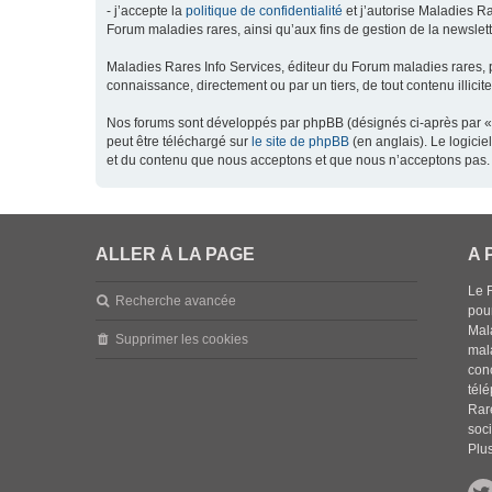
- j’accepte la
politique de confidentialité
et j’autorise Maladies Ra
Forum maladies rares, ainsi qu’aux fins de gestion de la newsletter
Maladies Rares Info Services, éditeur du Forum maladies rares, 
connaissance, directement ou par un tiers, de tout contenu illicit
Nos forums sont développés par phpBB (désignés ci-après par « l
peut être téléchargé sur
le site de phpBB
(en anglais). Le logici
et du contenu que nous acceptons et que nous n’acceptons pas. 
ALLER À LA PAGE
A 
Le 
Recherche avancée
pou
Mala
Supprimer les cookies
mal
con
tél
Rar
soci
Plus