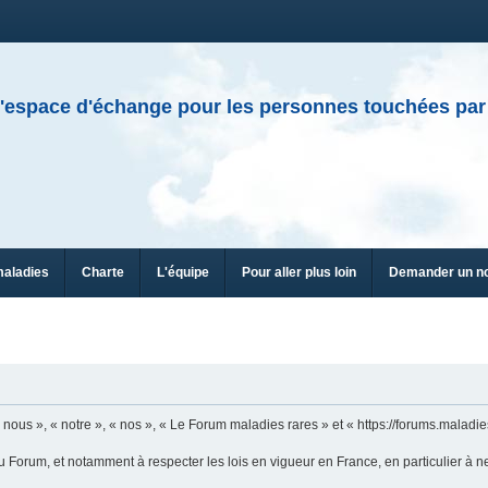
'espace d'échange pour les personnes touchées par
maladies
Charte
L'équipe
Pour aller plus loin
Demander un n
n
ous », « notre », « nos », « Le Forum maladies rares » et « https://forums.maladies
u Forum, et notamment à respecter les lois en vigueur en France, en particulier à n