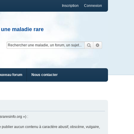
Inscription
Connexion
 une maladie rare
Rechercher
Recherche av
ouveau forum
Nous contacter
raresinfo.org ») :
e publier aucun contenu à caractère abusif, obscène, vulgaire,