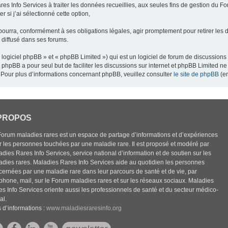
res Info Services à traiter les données recueillies, aux seules fins de gestion du F
 si j’ai sélectionné cette option,
pourra, conformément à ses obligations légales, agir promptement pour retirer les 
e diffusé dans ses forums.
ogiciel phpBB » et « phpBB Limited ») qui est un logiciel de forum de discussions
el phpBB a pour seul but de faciliter les discussions sur internet et phpBB Limited
Pour plus d’informations concernant phpBB, veuillez consulter
le site de phpBB
(en
PROPOS
Forum maladies rares est un espace de partage d’informations et d’expériences
r les personnes touchées par une maladie rare. Il est proposé et modéré par
dies Rares Info Services, service national d’information et de soutien sur les
adies rares. Maladies Rares Info Services aide au quotidien les personnes
cernées par une maladie rare dans leur parcours de santé et de vie, par
éphone, mail, sur le Forum maladies rares et sur les réseaux sociaux. Maladies
es Info Services oriente aussi les professionnels de santé et du secteur médico-
al.
 d’informations :
www.maladiesraresinfo.org