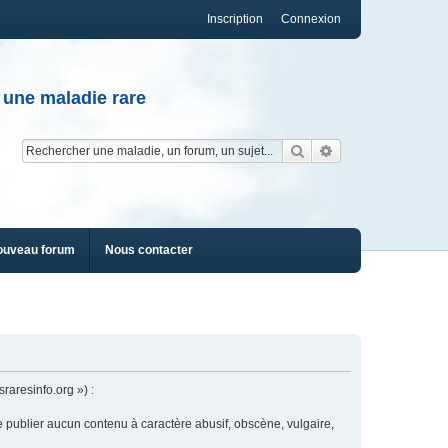
Inscription
Connexion
 une maladie rare
Rechercher
Recherche av
ouveau forum
Nous contacter
raresinfo.org ») :
e publier aucun contenu à caractère abusif, obscène, vulgaire,