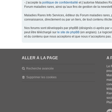
- j’accepte la
politique de confidentialité
et j’autorise Maladies Ra
Forum maladies rares, ainsi qu’aux fins de gestion de la newsletter
Maladies Rares Info Services, éditeur du Forum maladies rares, 
connaissance, directement ou par un tiers, de tout contenu illicit
Nos forums sont développés par phpBB (désignés ci-après par « l
peut être téléchargé sur
le site de phpBB
(en anglais). Le logici
et du contenu que nous acceptons et que nous n’acceptons pas. 
ALLER À LA PAGE
A 
Le 
Recherche avancée
pou
Mala
Supprimer les cookies
mal
con
tél
Rar
soci
Plus