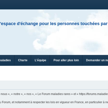
'espace d'échange pour les personnes touchées par
maladies
Charte
L'équipe
Pour aller plus loin
Demander un n
n
ous », « notre », « nos », « Le Forum maladies rares » et « https://forums.maladies
u Forum, et notamment à respecter les lois en vigueur en France, en particulier à n