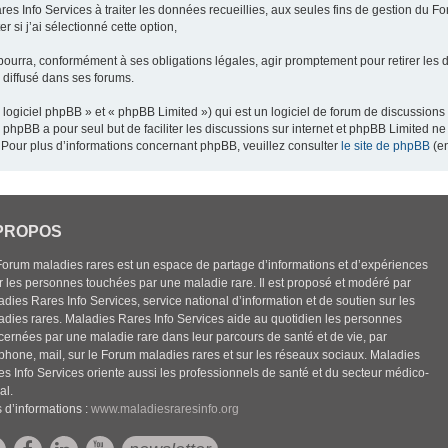
res Info Services à traiter les données recueillies, aux seules fins de gestion du F
 si j’ai sélectionné cette option,
pourra, conformément à ses obligations légales, agir promptement pour retirer les 
e diffusé dans ses forums.
ogiciel phpBB » et « phpBB Limited ») qui est un logiciel de forum de discussions
el phpBB a pour seul but de faciliter les discussions sur internet et phpBB Limited
Pour plus d’informations concernant phpBB, veuillez consulter
le site de phpBB
(en
PROPOS
Forum maladies rares est un espace de partage d’informations et d’expériences
r les personnes touchées par une maladie rare. Il est proposé et modéré par
dies Rares Info Services, service national d’information et de soutien sur les
adies rares. Maladies Rares Info Services aide au quotidien les personnes
cernées par une maladie rare dans leur parcours de santé et de vie, par
éphone, mail, sur le Forum maladies rares et sur les réseaux sociaux. Maladies
es Info Services oriente aussi les professionnels de santé et du secteur médico-
al.
 d’informations :
www.maladiesraresinfo.org