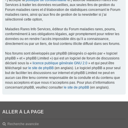
- j’accepte la
politique de confidentialité
et j’autorise Maladies Rares Info
Services à traiter les données recueillies, aux seules fins de gestion du
Forum maladies rares et d’élaboration de statistiques concernant le Forum
maladies rares, ainsi qu’aux fins de gestion de la newsletter si j’ai
sélectionné cette option,
Maladies Rares Info Services, éditeur du Forum maladies rares, pourra,
conformément à ses obligations légales, agir promptement pour retirer les
données ou en rendre l’accès impossible dès qu’il a connaissance,
directement ou par un tiers, de tout contenu illicite diffusé dans ses forums.
Nos forums sont développés par phpBB (désignés ci-après par « logiciel
phpBB » et « phpBB Limited ») qui est un logiciel de forum de discussions
déclaré sous la «
licence publique générale GNU 2.0
» et qui peut être
téléchargé sur
le site de phpBB
(en anglais). Le logiciel phpBB a pour seul
but de faciliter les discussions sur internet et phpBB Limited ne peut en
aucun cas être tenu comme responsable de la conduite et du contenu que
nous acceptons et que nous n’acceptons pas. Pour plus d’informations
concernant phpBB, veuillez consulter
le site de phpBB
(en anglais).
ALLER À LA PAGE
Recherche avancée