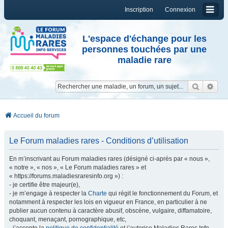
Inscription
Connexion
L'espace d'échange pour les
personnes touchées par une
maladie rare
Reche
Re
Accueil du forum
Le Forum maladies rares - Conditions d’utilisation
En m’inscrivant au Forum maladies rares (désigné ci-après par « nous »,
« notre », « nos », « Le Forum maladies rares » et
« https://forums.maladiesraresinfo.org ») :
- je certifie être majeur(e),
- je m’engage à respecter la
Charte
qui régit le fonctionnement du Forum, et
notamment à respecter les lois en vigueur en France, en particulier à ne
publier aucun contenu à caractère abusif, obscène, vulgaire, diffamatoire,
choquant, menaçant, pornographique, etc,