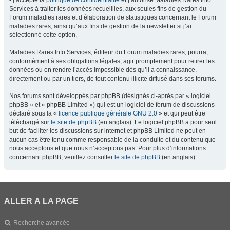
- j’accepte la
politique de confidentialité
et j’autorise Maladies Rares Info
Services à traiter les données recueillies, aux seules fins de gestion du
Forum maladies rares et d’élaboration de statistiques concernant le Forum
maladies rares, ainsi qu’aux fins de gestion de la newsletter si j’ai
sélectionné cette option,
Maladies Rares Info Services, éditeur du Forum maladies rares, pourra,
conformément à ses obligations légales, agir promptement pour retirer les
données ou en rendre l’accès impossible dès qu’il a connaissance,
directement ou par un tiers, de tout contenu illicite diffusé dans ses forums.
Nos forums sont développés par phpBB (désignés ci-après par « logiciel
phpBB » et « phpBB Limited ») qui est un logiciel de forum de discussions
déclaré sous la «
licence publique générale GNU 2.0
» et qui peut être
téléchargé sur
le site de phpBB
(en anglais). Le logiciel phpBB a pour seul
but de faciliter les discussions sur internet et phpBB Limited ne peut en
aucun cas être tenu comme responsable de la conduite et du contenu que
nous acceptons et que nous n’acceptons pas. Pour plus d’informations
concernant phpBB, veuillez consulter
le site de phpBB
(en anglais).
ALLER À LA PAGE
Recherche avancée