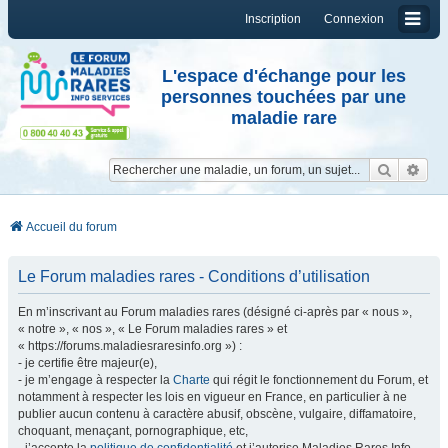
Inscription
Connexion
L'espace d'échange pour les
personnes touchées par une
maladie rare
Reche
Re
Accueil du forum
Le Forum maladies rares - Conditions d’utilisation
En m’inscrivant au Forum maladies rares (désigné ci-après par « nous »,
« notre », « nos », « Le Forum maladies rares » et
« https://forums.maladiesraresinfo.org ») :
- je certifie être majeur(e),
- je m’engage à respecter la
Charte
qui régit le fonctionnement du Forum, et
notamment à respecter les lois en vigueur en France, en particulier à ne
publier aucun contenu à caractère abusif, obscène, vulgaire, diffamatoire,
choquant, menaçant, pornographique, etc,