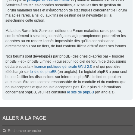
- j’accepte la
politique de confidentialité
et j’autorise Maladies Rares Info
Services à traiter les données recueillies, aux seules fins de gestion du
Forum maladies rares et d’élaboration de statistiques concernant le Forum
maladies rares, ainsi qu’aux fins de gestion de la newsletter si j’ai
sélectionné cette option,
Maladies Rares Info Services, éditeur du Forum maladies rares, pourra,
conformément à ses obligations légales, agir promptement pour retirer les
données ou en rendre l’accès impossible dès qu’il a connaissance,
directement ou par un tiers, de tout contenu illicite diffusé dans ses forums.
Nos forums sont développés par phpBB (désignés ci-après par « logiciel
phpBB » et « phpBB Limited ») qui est un logiciel de forum de discussions
déclaré sous la «
licence publique générale GNU 2.0
» et qui peut être
téléchargé sur
le site de phpBB
(en anglais). Le logiciel phpBB a pour seul
but de faciliter les discussions sur internet et phpBB Limited ne peut en
aucun cas être tenu comme responsable de la conduite et du contenu que
nous acceptons et que nous n’acceptons pas. Pour plus d’informations
concernant phpBB, veuillez consulter
le site de phpBB
(en anglais).
ALLER À LA PAGE
Recherche avancée