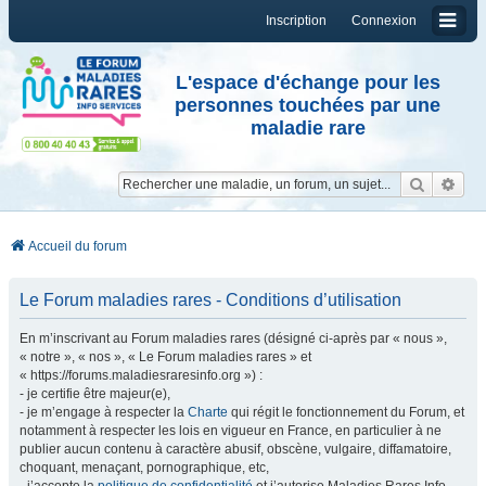
Inscription
Connexion
L'espace d'échange pour les
personnes touchées par une
maladie rare
Reche
Re
Accueil du forum
Le Forum maladies rares - Conditions d’utilisation
En m’inscrivant au Forum maladies rares (désigné ci-après par « nous »,
« notre », « nos », « Le Forum maladies rares » et
« https://forums.maladiesraresinfo.org ») :
- je certifie être majeur(e),
- je m’engage à respecter la
Charte
qui régit le fonctionnement du Forum, et
notamment à respecter les lois en vigueur en France, en particulier à ne
publier aucun contenu à caractère abusif, obscène, vulgaire, diffamatoire,
choquant, menaçant, pornographique, etc,