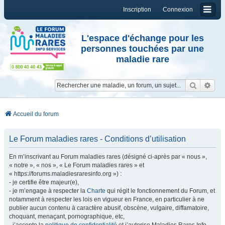
Inscription
Connexion
L'espace d'échange pour les
personnes touchées par une
maladie rare
Reche
Re
Accueil du forum
Le Forum maladies rares - Conditions d’utilisation
En m’inscrivant au Forum maladies rares (désigné ci-après par « nous »,
« notre », « nos », « Le Forum maladies rares » et
« https://forums.maladiesraresinfo.org ») :
- je certifie être majeur(e),
- je m’engage à respecter la
Charte
qui régit le fonctionnement du Forum, et
notamment à respecter les lois en vigueur en France, en particulier à ne
publier aucun contenu à caractère abusif, obscène, vulgaire, diffamatoire,
choquant, menaçant, pornographique, etc,