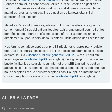
- j’accepte la
politique de confidentialité
et j’autorise Maladies Rares Info
Services à traiter les données recueillies, aux seules fins de gestion du
Forum maladies rares et d’élaboration de statistiques concernant le Forum
maladies rares, ainsi qu’aux fins de gestion de la newsletter si j’ai
sélectionné cette option,
Maladies Rares Info Services, éditeur du Forum maladies rares, pourra,
conformément à ses obligations légales, agir promptement pour retirer les
données ou en rendre l’accès impossible dès qu’il a connaissance,
directement ou par un tiers, de tout contenu illicite diffusé dans ses forums.
Nos forums sont développés par phpBB (désignés ci-après par « logiciel
phpBB » et « phpBB Limited ») qui est un logiciel de forum de discussions
déclaré sous la «
licence publique générale GNU 2.0
» et qui peut être
téléchargé sur
le site de phpBB
(en anglais). Le logiciel phpBB a pour seul
but de faciliter les discussions sur internet et phpBB Limited ne peut en
aucun cas être tenu comme responsable de la conduite et du contenu que
nous acceptons et que nous n’acceptons pas. Pour plus d’informations
concernant phpBB, veuillez consulter
le site de phpBB
(en anglais).
ALLER À LA PAGE
Recherche avancée