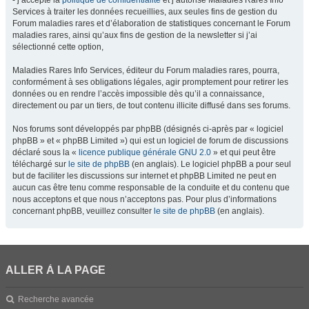
- j’accepte la
politique de confidentialité
et j’autorise Maladies Rares Info
Services à traiter les données recueillies, aux seules fins de gestion du
Forum maladies rares et d’élaboration de statistiques concernant le Forum
maladies rares, ainsi qu’aux fins de gestion de la newsletter si j’ai
sélectionné cette option,
Maladies Rares Info Services, éditeur du Forum maladies rares, pourra,
conformément à ses obligations légales, agir promptement pour retirer les
données ou en rendre l’accès impossible dès qu’il a connaissance,
directement ou par un tiers, de tout contenu illicite diffusé dans ses forums.
Nos forums sont développés par phpBB (désignés ci-après par « logiciel
phpBB » et « phpBB Limited ») qui est un logiciel de forum de discussions
déclaré sous la «
licence publique générale GNU 2.0
» et qui peut être
téléchargé sur
le site de phpBB
(en anglais). Le logiciel phpBB a pour seul
but de faciliter les discussions sur internet et phpBB Limited ne peut en
aucun cas être tenu comme responsable de la conduite et du contenu que
nous acceptons et que nous n’acceptons pas. Pour plus d’informations
concernant phpBB, veuillez consulter
le site de phpBB
(en anglais).
ALLER À LA PAGE
Recherche avancée