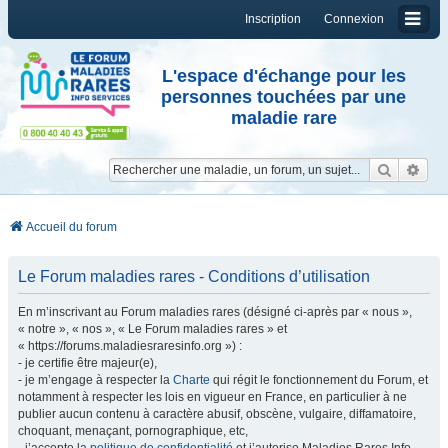
Inscription
Connexion
L'espace d'échange pour les
personnes touchées par une
maladie rare
Reche
Re
Accueil du forum
Le Forum maladies rares - Conditions d’utilisation
En m’inscrivant au Forum maladies rares (désigné ci-après par « nous »,
« notre », « nos », « Le Forum maladies rares » et
« https://forums.maladiesraresinfo.org ») :
- je certifie être majeur(e),
- je m’engage à respecter la
Charte
qui régit le fonctionnement du Forum, et
notamment à respecter les lois en vigueur en France, en particulier à ne
publier aucun contenu à caractère abusif, obscène, vulgaire, diffamatoire,
choquant, menaçant, pornographique, etc,