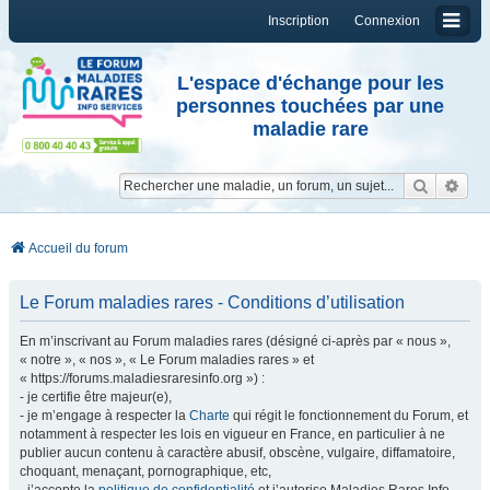
Inscription
Connexion
L'espace d'échange pour les
personnes touchées par une
maladie rare
Reche
Re
Accueil du forum
Le Forum maladies rares - Conditions d’utilisation
En m’inscrivant au Forum maladies rares (désigné ci-après par « nous »,
« notre », « nos », « Le Forum maladies rares » et
« https://forums.maladiesraresinfo.org ») :
- je certifie être majeur(e),
- je m’engage à respecter la
Charte
qui régit le fonctionnement du Forum, et
notamment à respecter les lois en vigueur en France, en particulier à ne
publier aucun contenu à caractère abusif, obscène, vulgaire, diffamatoire,
choquant, menaçant, pornographique, etc,