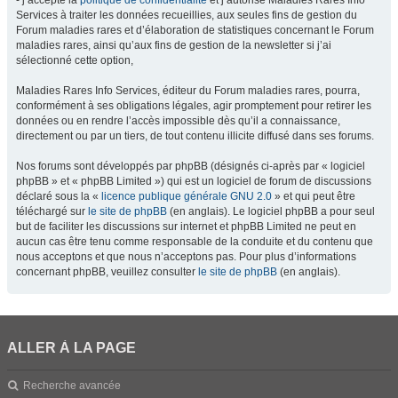
- j’accepte la
politique de confidentialité
et j’autorise Maladies Rares Info
Services à traiter les données recueillies, aux seules fins de gestion du
Forum maladies rares et d’élaboration de statistiques concernant le Forum
maladies rares, ainsi qu’aux fins de gestion de la newsletter si j’ai
sélectionné cette option,
Maladies Rares Info Services, éditeur du Forum maladies rares, pourra,
conformément à ses obligations légales, agir promptement pour retirer les
données ou en rendre l’accès impossible dès qu’il a connaissance,
directement ou par un tiers, de tout contenu illicite diffusé dans ses forums.
Nos forums sont développés par phpBB (désignés ci-après par « logiciel
phpBB » et « phpBB Limited ») qui est un logiciel de forum de discussions
déclaré sous la «
licence publique générale GNU 2.0
» et qui peut être
téléchargé sur
le site de phpBB
(en anglais). Le logiciel phpBB a pour seul
but de faciliter les discussions sur internet et phpBB Limited ne peut en
aucun cas être tenu comme responsable de la conduite et du contenu que
nous acceptons et que nous n’acceptons pas. Pour plus d’informations
concernant phpBB, veuillez consulter
le site de phpBB
(en anglais).
ALLER À LA PAGE
Recherche avancée