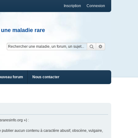
Inscription
Connexion
 une maladie rare
Rechercher
Recherche av
ouveau forum
Nous contacter
raresinfo.org ») :
e publier aucun contenu à caractère abusif, obscène, vulgaire,