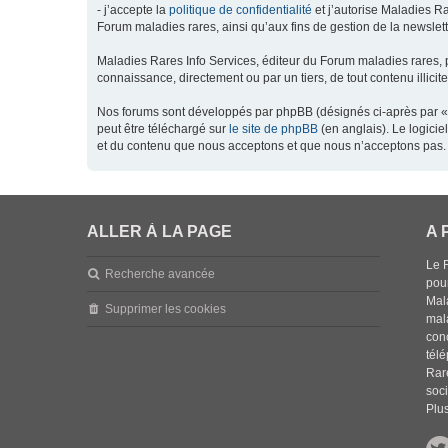
- j’accepte la
politique de confidentialité
et j’autorise Maladies Ra
Forum maladies rares, ainsi qu’aux fins de gestion de la newsletter
Maladies Rares Info Services, éditeur du Forum maladies rares, 
connaissance, directement ou par un tiers, de tout contenu illicit
Nos forums sont développés par phpBB (désignés ci-après par « l
peut être téléchargé sur
le site de phpBB
(en anglais). Le logici
et du contenu que nous acceptons et que nous n’acceptons pas. 
ALLER À LA PAGE
A 
Le 
Recherche avancée
pou
Mala
Supprimer les cookies
mal
con
tél
Rar
soci
Plus