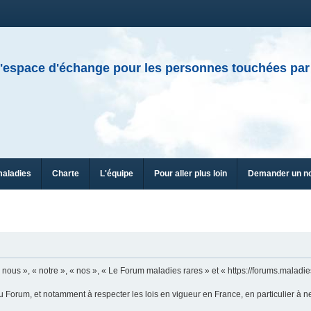
'espace d'échange pour les personnes touchées par
maladies
Charte
L'équipe
Pour aller plus loin
Demander un n
n
ous », « notre », « nos », « Le Forum maladies rares » et « https://forums.maladies
u Forum, et notamment à respecter les lois en vigueur en France, en particulier à n