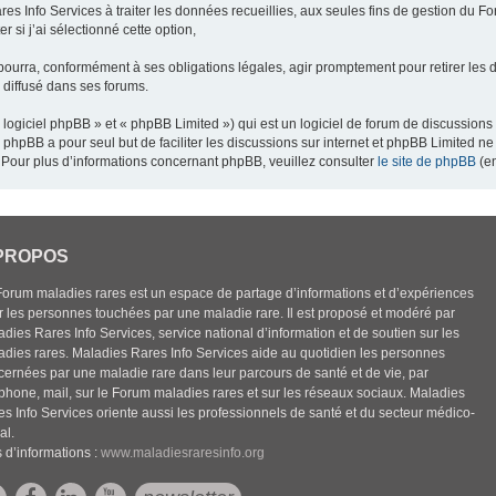
res Info Services à traiter les données recueillies, aux seules fins de gestion du F
 si j’ai sélectionné cette option,
pourra, conformément à ses obligations légales, agir promptement pour retirer les 
e diffusé dans ses forums.
ogiciel phpBB » et « phpBB Limited ») qui est un logiciel de forum de discussions
el phpBB a pour seul but de faciliter les discussions sur internet et phpBB Limited
Pour plus d’informations concernant phpBB, veuillez consulter
le site de phpBB
(en
PROPOS
Forum maladies rares est un espace de partage d’informations et d’expériences
r les personnes touchées par une maladie rare. Il est proposé et modéré par
dies Rares Info Services, service national d’information et de soutien sur les
adies rares. Maladies Rares Info Services aide au quotidien les personnes
cernées par une maladie rare dans leur parcours de santé et de vie, par
éphone, mail, sur le Forum maladies rares et sur les réseaux sociaux. Maladies
es Info Services oriente aussi les professionnels de santé et du secteur médico-
al.
 d’informations :
www.maladiesraresinfo.org