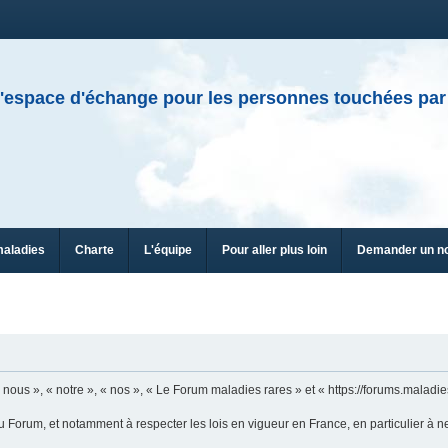
'espace d'échange pour les personnes touchées par
maladies
Charte
L'équipe
Pour aller plus loin
Demander un n
n
ous », « notre », « nos », « Le Forum maladies rares » et « https://forums.maladies
u Forum, et notamment à respecter les lois en vigueur en France, en particulier à n