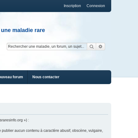
Inscription
Connexion
 une maladie rare
Rechercher
Recherche av
ouveau forum
Nous contacter
raresinfo.org ») :
e publier aucun contenu à caractère abusif, obscène, vulgaire,