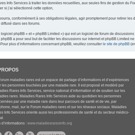
res Info Services à traiter les données recueillies, aux seules fins de gestion du F
 si j’ai sélectionné cette option,
pourra, conformément à ses obligations légales, agir promptement pour retirer les 
e diffusé dans ses forums.
ogiciel phpBB » et « phpBB Limited ») qui est un logiciel de forum de discussions
el phpBB a pour seul but de faciliter les discussions sur internet et phpBB Limited
Pour plus d’informations concernant phpBB, veuillez consulter
le site de phpBB
(en
PROPOS
Forum maladies rares est un espace de partage d’informations et d’expériences
r les personnes touchées par une maladie rare. Il est proposé et modéré par
dies Rares Info Services, service national d’information et de soutien sur les
adies rares. Maladies Rares Info Services aide au quotidien les personnes
cernées par une maladie rare dans leur parcours de santé et de vie, par
éphone, mail, sur le Forum maladies rares et sur les réseaux sociaux. Maladies
es Info Services oriente aussi les professionnels de santé et du secteur médico-
al.
 d’informations :
www.maladiesraresinfo.org