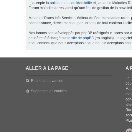
- j’accepte la
politique de confidentialité
et j’autorise Maladies Ra
Forum maladies rares, ainsi qu’aux fins de gestion de la newsletter
Maladies Rares Info Services, éditeur du Forum maladies rares, 
connaissance, directement ou par un tiers, de tout contenu illicit
Nos forums sont développés par phpBB (désignés ci-après par « l
peut être téléchargé sur
le site de phpBB
(en anglais). Le logici
et du contenu que nous acceptons et que nous n’acceptons pas. 
ALLER À LA PAGE
A 
Le 
Recherche avancée
pou
Mala
Supprimer les cookies
mal
con
tél
Rar
soci
Plus