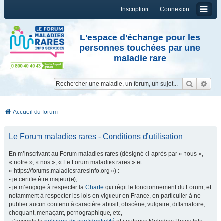
Inscription
Connexion
L'espace d'échange pour les
personnes touchées par une
maladie rare
Reche
Re
Accueil du forum
Le Forum maladies rares - Conditions d’utilisation
En m’inscrivant au Forum maladies rares (désigné ci-après par « nous »,
« notre », « nos », « Le Forum maladies rares » et
« https://forums.maladiesraresinfo.org ») :
- je certifie être majeur(e),
- je m’engage à respecter la
Charte
qui régit le fonctionnement du Forum, et
notamment à respecter les lois en vigueur en France, en particulier à ne
publier aucun contenu à caractère abusif, obscène, vulgaire, diffamatoire,
choquant, menaçant, pornographique, etc,