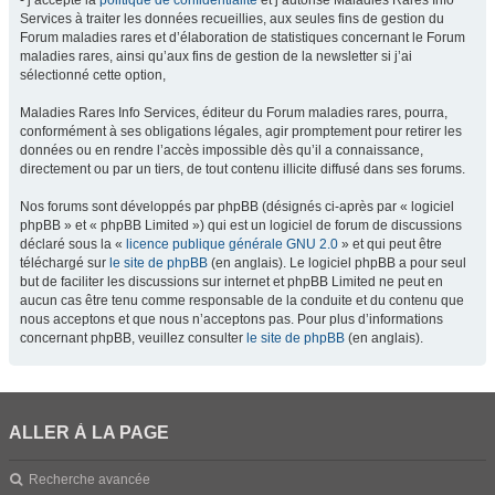
- j’accepte la
politique de confidentialité
et j’autorise Maladies Rares Info
Services à traiter les données recueillies, aux seules fins de gestion du
Forum maladies rares et d’élaboration de statistiques concernant le Forum
maladies rares, ainsi qu’aux fins de gestion de la newsletter si j’ai
sélectionné cette option,
Maladies Rares Info Services, éditeur du Forum maladies rares, pourra,
conformément à ses obligations légales, agir promptement pour retirer les
données ou en rendre l’accès impossible dès qu’il a connaissance,
directement ou par un tiers, de tout contenu illicite diffusé dans ses forums.
Nos forums sont développés par phpBB (désignés ci-après par « logiciel
phpBB » et « phpBB Limited ») qui est un logiciel de forum de discussions
déclaré sous la «
licence publique générale GNU 2.0
» et qui peut être
téléchargé sur
le site de phpBB
(en anglais). Le logiciel phpBB a pour seul
but de faciliter les discussions sur internet et phpBB Limited ne peut en
aucun cas être tenu comme responsable de la conduite et du contenu que
nous acceptons et que nous n’acceptons pas. Pour plus d’informations
concernant phpBB, veuillez consulter
le site de phpBB
(en anglais).
ALLER À LA PAGE
Recherche avancée